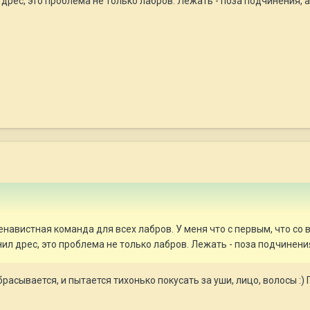
дрес, это проблема не только лабров. Лежать - поза подчинения, а 
енавистная команда для всех лабров. У меня что с первым, что со 
ил дрес, это проблема не только лабров. Лежать - поза подчинения,
набрасывается, и пытается тихонько покусать за уши, лицо, волосы :