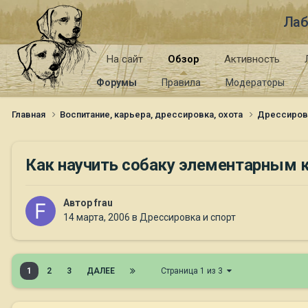
Лаб
На сайт
Обзор
Активность
Форумы
Правила
Модераторы
Главная
Воспитание, карьера, дрессировка, охота
Дрессиров
Как научить собаку элементарным 
Автор
frau
14 марта, 2006
в
Дрессировка и спорт
1
2
3
ДАЛЕЕ
Страница 1 из 3