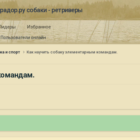
радор.ру собаки - ретриверы
Лидеры
Избранное
Пользователи онлайн
ка и спорт
Как научить собаку элементарным командам.
командам.