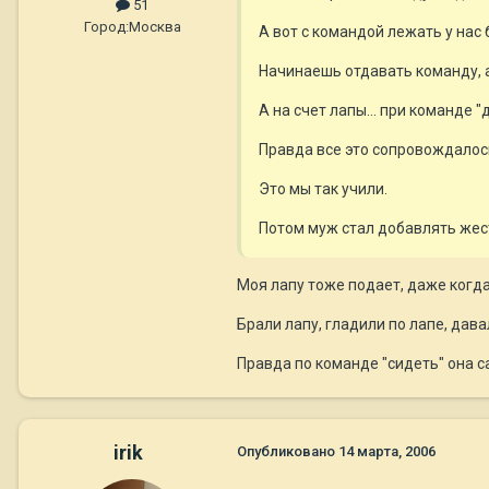
51
Город:
Москва
А вот с командой лежать у нас 
Начинаешь отдавать команду, а 
А на счет лапы... при команде 
Правда все это сопровождалос
Это мы так учили.
Потом муж стал добавлять жес
Моя лапу тоже подает, даже когда 
Брали лапу, гладили по лапе, дава
Правда по команде "сидеть" она са
irik
Опубликовано
14 марта, 2006