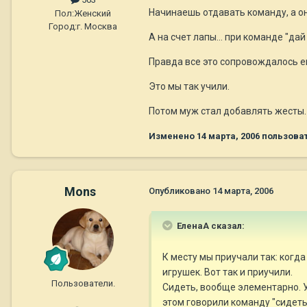
Начинаешь отдавать команду, а он 
Пол:
Женский
Город:
г. Москва
А на счет лапы... при команде "да
Правда все это сопровождалось е
Это мы так учили.
Потом муж стал добавлять жесты.
Изменено
14 марта, 2006
пользова
Mons
Опубликовано
14 марта, 2006
ЕленаА сказал:
К месту мы приучали так: когд
игрушек. Вот так и приучили.
Пользователи.
Сидеть, вообще элементарно. У
этом говорили команду "сидеть