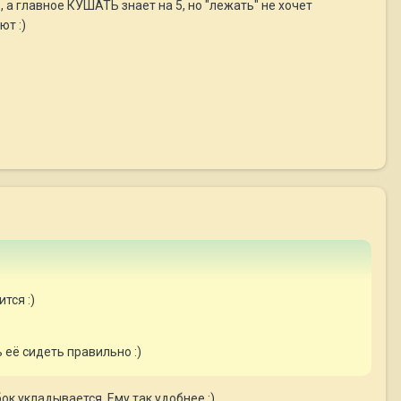
, а главное КУШАТЬ знает на 5, но "лежать" не хочет
ют :)
тся :)
ь её сидеть правильно :)
ок укладывается. Ему так удобнее :)