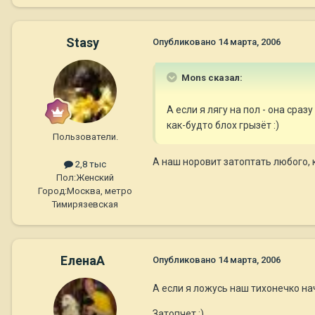
Stasy
Опубликовано
14 марта, 2006
Mons сказал:
А если я лягу на пол - она сра
как-будто блох грызёт :)
Пользователи.
А наш норовит затоптать любого, к
2,8 тыс
Пол:
Женский
Город:
Москва, метро
Тимирязевская
ЕленаА
Опубликовано
14 марта, 2006
А если я ложусь наш тихонечко начи
Затопчет :)