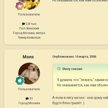
Но оказывается, как нам объяснил 
Пользователи.
2,8 тыс
Пол:
Женский
Город:
Москва, метро
Тимирязевская
Mons
Опубликовано
14 марта, 2006
Stasy сказал:
Я думала, что "лежать" самая н
Но оказывается, как нам объясн
Пользователи.
А если я лягу на пол - она сразу 
51
будто блох грызёт :)
Город:
Москва