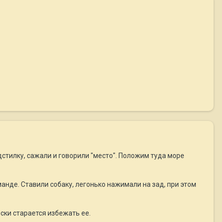
дстилку, сажали и говорили "место". Положим туда море
анде. Ставили собаку, легонько нажимали на зад, при этом
ески старается избежать ее.