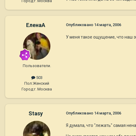
Город:
г. Москва
ЕленаА
Опубликовано
14 марта, 2006
У меня такое ощущение, что наш э
Пользователи.
503
Пол:
Женский
Город:
г. Москва
Stasy
Опубликовано
14 марта, 2006
Я думала, что "лежать" самая нена