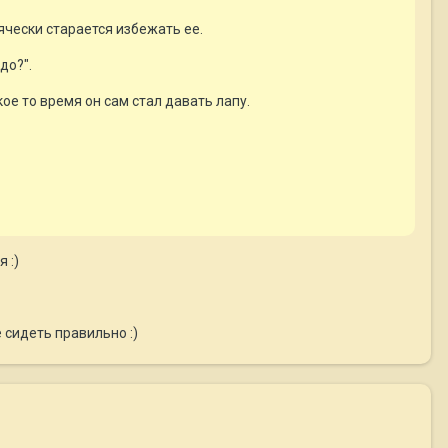
сячески старается избежать ее.
до?".
кое то время он сам стал давать лапу.
 :)
ё сидеть правильно :)