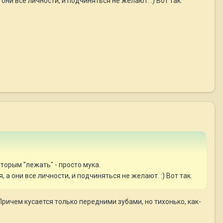
они все личности, и подчиняться не желают. :) Вот так.
вторым "лежать" - просто мука.
 а они все личности, и подчиняться не желают. :) Вот так.
) Причем кусается только передними зубами, но тихонько, как-