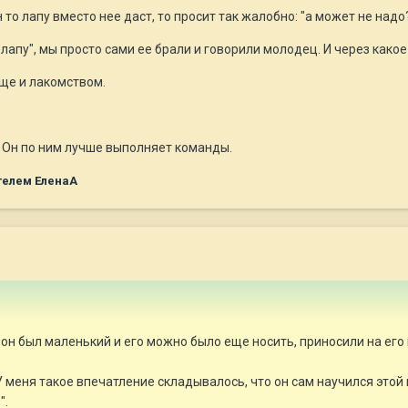
то лапу вместо нее даст, то просит так жалобно: "а может не надо?
й лапу", мы просто сами ее брали и говорили молодец. И через какое
ще и лакомством.
 Он по ним лучше выполняет команды.
телем ЕленаА
а он был маленький и его можно было еще носить, приносили на его
 меня такое впечатление складывалось, что он сам научился этой 
".