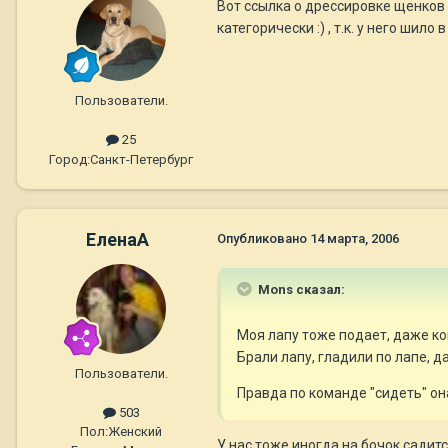
Вот ссылка о дрессировке щенков
категорически :) , т.к. у него шил
Пользователи.
25
Город:
Санкт-Петербург
ЕленаА
Опубликовано
14 марта, 2006
Mons сказал:
Моя лапу тоже подает, даже ког
Брали лапу, гладили по лапе, д
Пользователи.
Правда по команде "сидеть" она
503
Пол:
Женский
У нас тоже иногда на бочок садитс