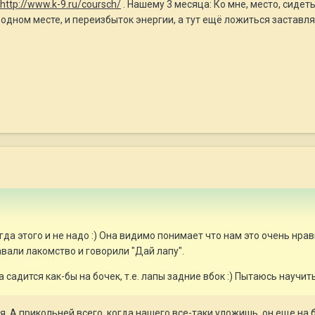
http://www.k-9.ru/coursch/
. Нашему 3 месяца: Ко мне, место, сидеть
о в одном месте, и переизбыток энергии, а тут ещё ложиться заставля
да этого и не надо :) Она видимо понимает что нам это очень нрави
авали лакомство и говорили "Дай лапу".
 садится как-бы на бочек, т.е. лапы задние вбок :) Пытаюсь научит
я. А прикольней всего, когда нашего все-таки уложишь, он еще на б