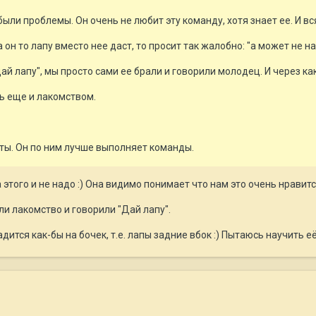
были проблемы. Он очень не любит эту команду, хотя знает ее. И в
он то лапу вместо нее даст, то просит так жалобно: "а может не на
"дай лапу", мы просто сами ее брали и говорили молодец. И через ка
ь еще и лакомством.
ты. Он по ним лучше выполняет команды.
этого и не надо :) Она видимо понимает что нам это очень нравится
ли лакомство и говорили "Дай лапу".
дится как-бы на бочек, т.е. лапы задние вбок :) Пытаюсь научить е