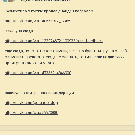
Разместила в группе пропал / найден лабрадор
http://m.vk.com/wall-40568912_32489
Закинула сюда
http://m.vk.com/wall-122974672_10093?from=feedback
еще сюда, но тут от своего имени, не знаю будет ли группа от себя
размещать, репост отсюда не сделать, толькл если подписчики
прочтут, а там их оч много...
http://m.vk.com/wall-473362_4846900
закинула в эти гр, пока на модерации
http://m.vk.com/gefundendog
http://m.vk.com/club96670880