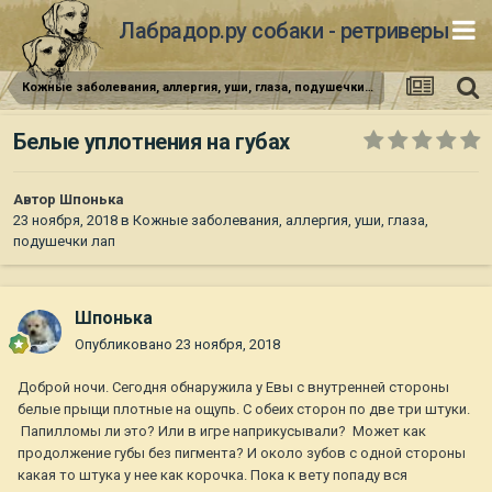
Лабрадор.ру собаки - ретриверы
Кожные заболевания, аллергия, уши, глаза, подушечки лап
Белые уплотнения на губах
Автор
Шпонька
23 ноября, 2018
в
Кожные заболевания, аллергия, уши, глаза,
подушечки лап
Шпонька
Опубликовано
23 ноября, 2018
Доброй ночи. Сегодня обнаружила у Евы с внутренней стороны
белые прыщи плотные на ощупь. С обеих сторон по две три штуки.
Папилломы ли это? Или в игре наприкусывали? Может как
продолжение губы без пигмента? И около зубов с одной стороны
какая то штука у нее как корочка. Пока к вету попаду вся