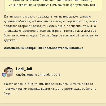
Похоже на папиломы. Если это папиломы можно лечить,
можно ждать пока пройдут. Почитайте на форуме есть темы.
Да читала что можно подождать, мы на площадке гуляем с
другими собаками, 7-9 хвостиков и все до года полутора, теперь
придётся стороной обходить? Или можно, подцепили то мы на
площадке скорее всего, еще они играют таскают друг друга за
брылья может прикусы. Самое обидное если придётся карантин
держать
Изменено
24 ноября, 2018
пользователем Шпонька
Ledi_Juli
Опубликовано
24 ноября, 2018
Да это заразно. ХОдить или нет решать вам. Я считаю что от
прогулок одним с владельцами какое-то время хуже собаке не
будет