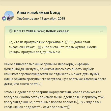
Анна и любимый Бонд
Опубликовано
13 декабря, 2018
В 13.12.2018 в 06:47,
КоКоС
сказал:
То, что на прогулке я не переживаю. ))) Он дома стал
писаться и какать. ((( у нас снега нет, грязь жуткая. После
каждой прогулки под душем мою.
Какие я вижу возможные причины: перекорм, инфекции
мочевыводящих путей, слишком много активности (щенок
слишком перевозбуждается, не отдыхает и может дуть лужи),
смена режима прогулок его запутала, ну и опять же 4 месяца всего
дитю, что с него взять?)
Чтобы я сделала: проверила норму питания, свела количество
прогулок к количеству приемов пищи (сделала бы к примеру три
прогулки длинные, остальные просто пописать), ну и ждала бы
когда щенок подрастет и сам все поймет)))