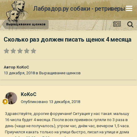
Лабрадор.ру собаки - ретриверы
Выращивание щенков
Сколько раз должен писать щенок 4 месяца
Автор
КоКоС
13 декабря, 2018
в
Выращивание щенков
КоКоС
Опубликовано
13 декабря, 2018
Здравствуйте, дорогие форумчане! Ситуация у нас такая: малышу
16 числа будет 4 месяца. После всех прививок гуляли по 3 раза в
день (чаще не получалось), утром час, днём час, вечером 1,5 часа.
Приучился какать только на улице быстро, писал на улице и дома