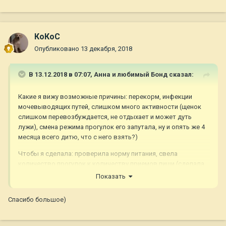
КоКоС
Опубликовано
13 декабря, 2018
В 13.12.2018 в 07:07,
Анна и любимый Бонд
сказал:
Какие я вижу возможные причины: перекорм, инфекции
мочевыводящих путей, слишком много активности (щенок
слишком перевозбуждается, не отдыхает и может дуть
лужи), смена режима прогулок его запутала, ну и опять же 4
месяца всего дитю, что с него взять?)
Чтобы я сделала: проверила норму питания, свела
количество прогулок к количеству приемов пищи (сделала
бы к примеру три прогулки длинные, остальные просто
Показать
пописать), ну и ждала бы когда щенок подрастет и сам все
поймет)))
Спасибо большое)