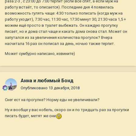
раза 2-3 , с 23:00 до 7:00 терпит (если все спят, а если муж на
работу встаёт, то описается). Последние дня 4 появилась
возможность гулять чаще: 4:30 только пописать (когда муж на
работу уходит), 7:30 час, 11:30 час, 17:30 минут 30, 21:30 часа 1,5 +
можем ещё просто в туалет выбежать. Он каждую прогулку
писает, но и дома стал чаще и какать дома снова стал. Может он
запутался из за увеличения количества прогулок? Вчера
насчитала 16 раз он пописал за день, ночью также терпит.
Может сумбурно написано, извините)
Анна и любимый Бонд
Опубликовано
13 декабря, 2018
Снег ест на прогулке? Норму еды не увеличивали?
Ну и вообще у вас кобель, скоро он и по тридцать раз за прогулки
писать будет, метят же они