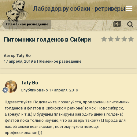
Лабрадор.ру собаки - ретриверы
Племенное разведение
Питомники голденов в Сибири
Автор
Taty Bo
17 апреля, 2019
в
Племенное разведение
Taty Bo
Опубликовано
17 апреля, 2019
Здравствуйте! Подскажите, пожалуйста, проверенные питомники
голденов и флэтов в Сибирском регионе( Томск, Новосибирск,
Барнаул и т.д.) В будущем планируем заводить щенка голдена(
флэтов пока только изучаю, что за зверь такой??).Порода для
нашей семьи незнакомая , поэтому нужна помощь
профессионалов)))