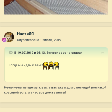
НастяЯЯ
Опубликовано
19 июля, 2019
В 19.07.2019 в 08:13,
Вячеславовна
сказал:
Тогда мы идём к вам!!!
Не-не-не-не, лучше мы к вам, у вас уже и дом с летницей вон какой
красивой есть, а у нас все дома заняты!