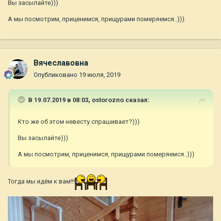
Вы засылайте)))
А мы посмотрим, приценимся, прищурами померяемся..)))
Вячеславовна
Опубликовано
19 июля, 2019
В 19.07.2019 в 08:03,
ostorozno
сказал:
Кто же об этом невесту спрашивает?)))
Вы засылайте)))
А мы посмотрим, приценимся, прищурами померяемся..)))
Тогда мы идём к вам!!!