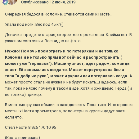
Опубликовано
12 июня, 2019
Очередная бедося в Коломне. Стекаются сами к Насте...
Упала под ноги. Вес под 45 кг((
Девочка, вроде не старая, скорее всего рожавшая. Клейма нет. В
ужасном состоянии. Все видно на фото.
Нужно! Помочь посмотреть и по потеряхам и не только
Коломна и не только прям вот сейчас и распространить (
может уже "терялась"). Машину знает, идет рядом, команды
знает. Ей занимались когда то. Может переустроена была
типа "в добрые руки", может и украли или потерялась когда.
А
может просто стала не нужна и не будут искать...Надеюсь, если
так. пока не ясно почему в таком виде. Хотя и ожидаемо, Герда ( и
не только) пример.
В местных группах объявы о находке есть. Пока тихо. И потеряшек
местных Настя просмотрела, волонтеры в курсе и дадут знать
если что.
С тел Насти 8 926 170 10 95
(Карта привязана)