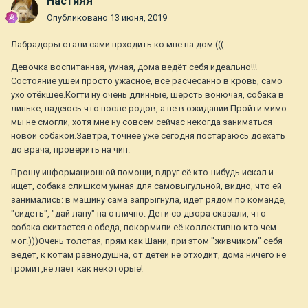
НастяЯЯ
Опубликовано
13 июня, 2019
Лабрадоры стали сами прходить ко мне на дом (((
Девочка воспитанная, умная, дома ведёт себя идеально!!!
Состояние ушей просто ужасное, всё расчёсанно в кровь, само
ухо отёкшее.Когти ну очень длинные, шерсть вонючая, собака в
линьке, надеюсь что после родов, а не в ожидании.Пройти мимо
мы не смогли, хотя мне ну совсем сейчас некогда заниматься
новой собакой.Завтра, точнее уже сегодня постараюсь доехать
до врача, проверить на чип.
Прошу информационной помощи, вдруг её кто-нибудь искал и
ищет, собака слишком умная для самовыгульной, видно, что ей
занимались: в машину сама запрыгнула, идёт рядом по команде,
"сидеть", "дай лапу" на отлично. Дети со двора сказали, что
собака скитается с обеда, покормили её коллективно кто чем
мог.)))Очень толстая, прям как Шани, при этом "живчиком" себя
ведёт, к котам равнодушна, от детей не отходит, дома ничего не
громит,не лает как некоторые!