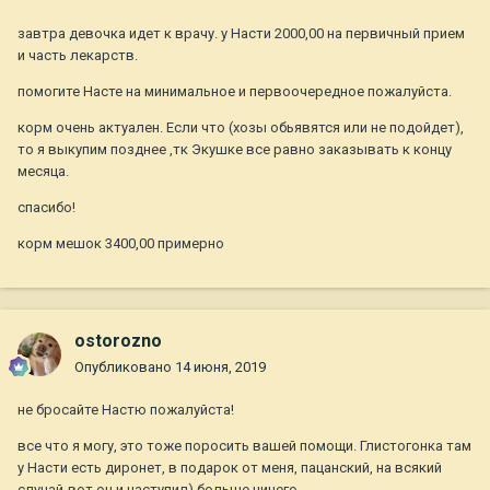
завтра девочка идет к врачу. у Насти 2000,00 на первичный прием
и часть лекарств.
помогите Насте на минимальное и первоочередное пожалуйста.
корм очень актуален. Если что (хозы обьявятся или не подойдет),
то я выкупим позднее ,тк Экушке все равно заказывать к концу
месяца.
спасибо!
корм мешок 3400,00 примерно
ostorozno
Опубликовано
14 июня, 2019
не бросайте Настю пожалуйста!
все что я могу, это тоже поросить вашей помощи. Глистогонка там
у Насти есть диронет, в подарок от меня, пацанский, на всякий
случай-вот он и наступил) больше ничего.