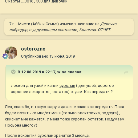
С карты ....3016 , 500 для девочки
7 г.
Мисти (Абби и Семья)
изменил название на
Девочка
лабрадор, в удручающем состоянии, Коломна. ОТЧЕТ.
ostorozno
Опубликовано
13 июня, 2019
В 12.06.2019 в 22:17,
wina
сказал:
лосьон для ушей и капли
суролан
( для ушей, дорогое
хорошее лекарство , остаток) отдам. Как передать ?
Лен, спасибо, в такую жару я даже не знаю как передать. Пока
будем возить ко мне/от меня (только электричка, подруга) ,
скиснет мне кажется. У меня тоже суролан остаток. Подумаем.
Лосьона много?)
После вскрытия суролан хранится 3 месяца.