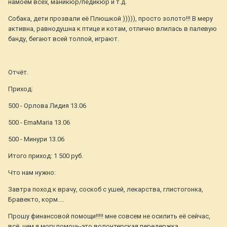
намоем всех, маникюр/педикюр и т.д.
Собака, дети прозвали её Плюшкой ))))), просто золото!!! В меру
активна, равнодушна к птице и котам, отлично влилась в палевую
банду, бегают всей толпой, играют.
Отчёт.
Приход:
500 - Орлова Лидия 13.06
500 - EmaMaria 13.06
500 - Минури 13.06
Итого приход: 1 500 руб.
Что нам нужно:
Завтра поход к врачу, соскоб с ушей, лекарства, глистогонка,
Бравекто, корм....
Прошу финансовой помощи!!!!! мне совсем не осилить её сейчас,
всё, чем я могу помочь-это волонтерская передержка.