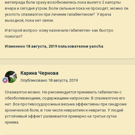
метипреда боли сразу возобновились.пока выпито 2 капсулы
вчера и сегодня утром. Боли сильные пока не проходят, можно ли
уколоть спазмалгон при лечении гапабентином? У врача
выходной, пока нет связи.
И второй вопрос- кому назначали габапентин- как быстро
помогал?
Изменено
18 августа, 2019
пользователем yancha
Карина Чернова
Опубликовано
18 августа, 2019
Спазмалгон можно. Не рекомендуется принимать габапентин с
обезболивающими, содержащими напроксен. В спазмалгоне его
нет. Все противосудорожные весьма эффективны при синдроме
хронической боли, в том числе невралгиях и невритах. У людей
устойчивый эффект развивается примерно на третьи сутки
приема.