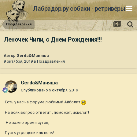
Лабрадор.ру собаки - ретриверы
Поздравления
Леночек Чили, с Днем Рождения!!!
Автор
Gerda&Маняша
9 октября, 2019
в
Поздравления
Gerda&Маняша
Опубликовано
9 октября, 2019
Есть у нас на форуме любимый Айболит
На всяк вопрос ответит , поможет, исцелит!
Не важно время суток,
Пусть утро,день иль ночь!