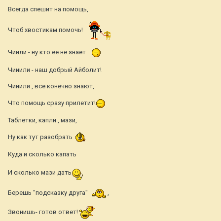
Всегда спешит на помощь,
Чтоб хвостикам помочь!
Чиили - ну кто ее не знает
Чииили - наш добрый Айболит!
Чииили , все конечно знают,
Что помощь сразу прилетит!
Таблетки, капли , мази,
Ну как тут разобрать
Куда и сколько капать
И сколько мази дать
Берешь "подсказку друга"
,
Звонишь- готов ответ!