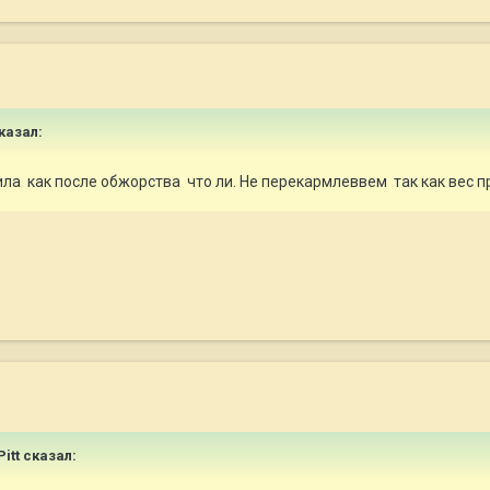
казал:
нила как после обжорства что ли. Не перекармлеввем так как вес 
itt
сказал: