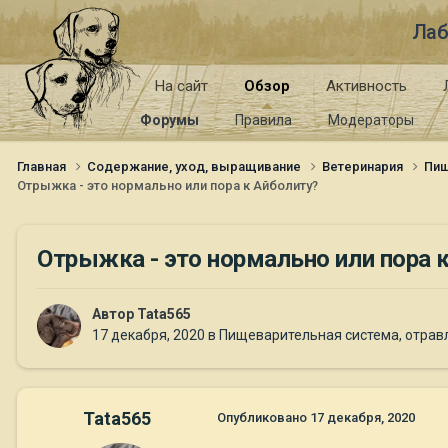
Лаб
На сайт
Обзор
Активность
Форумы
Правила
Модераторы
Главная
Содержание, уход, выращивание
Ветеринария
Пищ
Отрыжка - это нормально или пора к Айболиту?
Отрыжка - это нормально или пора 
Автор
Tata565
17 декабря, 2020
в
Пищеварительная система, отравл
Tata565
Опубликовано
17 декабря, 2020