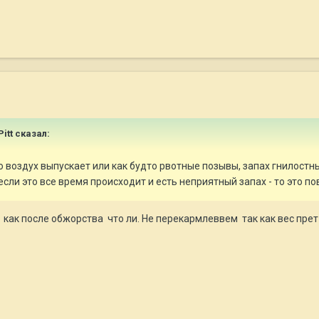
itt
сказал:
о воздух выпускает или как будто рвотные позывы, запах гнилостны
сли это все время происходит и есть неприятный запах - то это п
а как после обжорства что ли. Не перекармлеввем так как вес пре