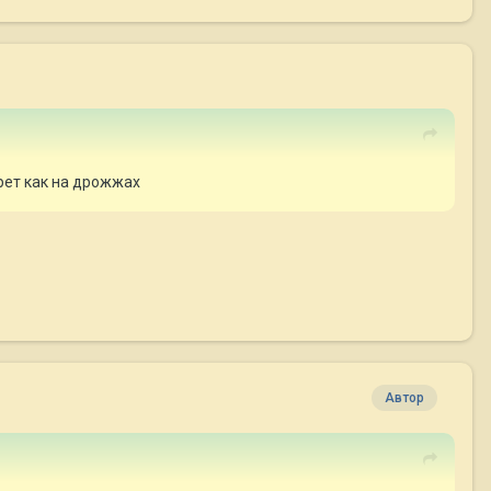
прет как на дрожжах
Автор