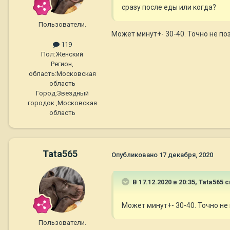
сразу после еды или когда?
Пользователи.
Может минут+- 30-40. Точно не п
119
Пол:
Женский
Регион,
область:
Московская
область
Город:
Звездный
городок ,Московская
область
Tata565
Опубликовано
17 декабря, 2020
В 17.12.2020 в 20:35,
Tata565
с
Может минут+- 30-40. Точно н
Пользователи.