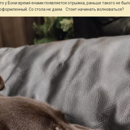
о у Бони время енами появляется отрыжка, раньше такого не было.
а оформленный. Со стола не даем. Стоит начинать волноваться?