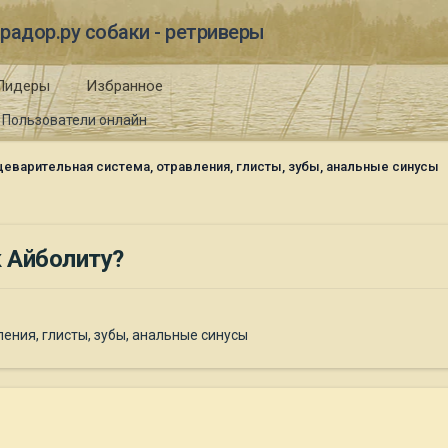
радор.ру собаки - ретриверы
Лидеры
Избранное
Пользователи онлайн
еварительная система, отравления, глисты, зубы, анальные синусы
к Айболиту?
ения, глисты, зубы, анальные синусы