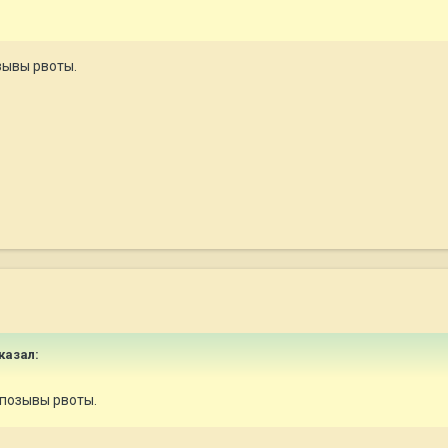
озывы рвоты.
казал:
е позывы рвоты.