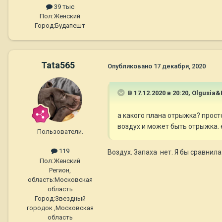
39 тыс
Пол:
Женский
Город:
Будапешт
Tata565
Опубликовано
17 декабря, 2020
В 17.12.2020 в 20:20,
Olgusia&P
а какого плана отрыжка? прост
воздух и может быть отрыжка. е
Пользователи.
119
Воздух. Запаха нет. Я бы сравнил
Пол:
Женский
Регион,
область:
Московская
область
Город:
Звездный
городок ,Московская
область