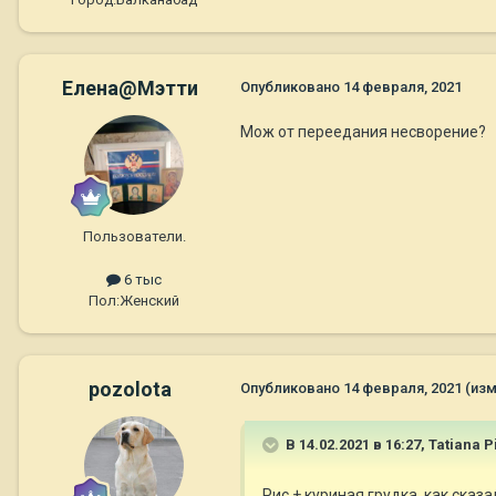
Елена@Мэтти
Опубликовано
14 февраля, 2021
Мож от переедания несворение?
Пользователи.
6 тыс
Пол:
Женский
pozolota
Опубликовано
14 февраля, 2021
(из
В 14.02.2021 в 16:27,
Tatiana P
Рис + куриная грудка ,как сказ