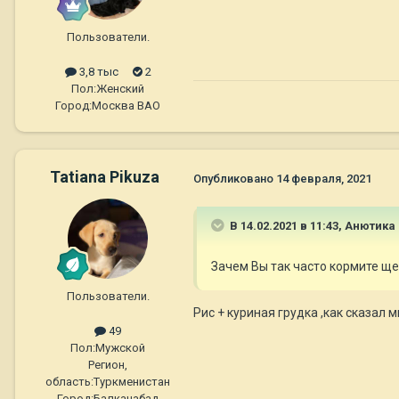
Пользователи.
3,8 тыс
2
Пол:
Женский
Город:
Москва ВАО
Tatiana Pikuza
Опубликовано
14 февраля, 2021
В 14.02.2021 в 11:43,
Анютика
Зачем Вы так часто кормите ще
Пользователи.
Рис + куриная грудка ,как сказал 
49
Пол:
Мужской
Регион,
область:
Туркменистан
Город:
Балканабад