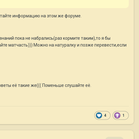
читайте информацию на этом же форуме.
знаний пока не набрались(раз кормите таким),то я бы
айте матчасть))) Можно на натуралку и позже перевести,если
советы её такие же((( Поменьше слушайте её.
4
1