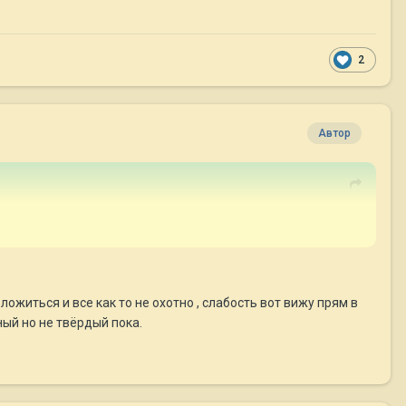
2
Автор
ложиться и все как то не охотно , слабость вот вижу прям в
ный но не твёрдый пока.