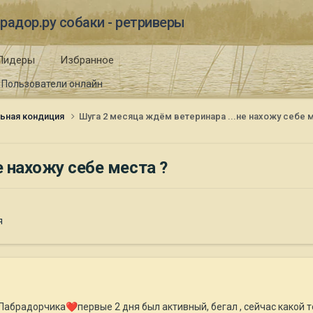
радор.ру собаки - ретриверы
Лидеры
Избранное
Пользователи онлайн
ьная кондиция
Шуга 2 месяца ждём ветеринара ...не нахожу себе м
е нахожу себе места ?
я
 Лабрадорчика
❤️
первые 2 дня был активный, бегал , сейчас какой т