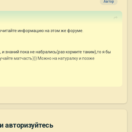
Автор
 Почитайте информацию на этом же форуме.
 и знаний пока не набрались(раз кормите таким),то я бы
зучайте матчасть))) Можно на натуралку и позже
 И советы её такие же((( Поменьше слушайте её.
и авторизуйтесь