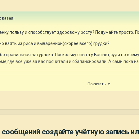
сказал:
бёнку пользу и способствует здоровому росту? Подумайте просто.
но взять из риса и вываренной(скорее всего) грудки?
о правильная натуралка. Поскольку опыта у Вас нет,судя по всему,
рме,где всё уже за вас посчитали и сбалансировали. А сами пока и
к правильному натуральному питанию никак.
Показать
 - не лабрадор,а значит и хозяйка её не заводчик от слова совсем.
 сообщений создайте учётную запись ил