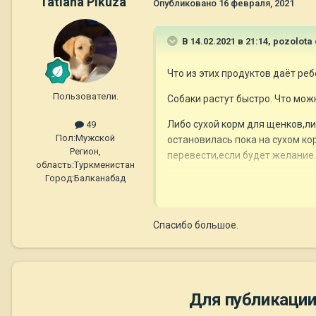
Tatiana Pikuza
Опубликовано
16 февраля, 2021
В 14.02.2021 в 21:14,
pozolota
Что из этих продуктов даёт ре
Пользователи.
Собаки растут быстро. Что мож
Либо сухой корм для щенков,либ
49
Пол:
Мужской
остановилась пока на сухом ко
Регион,
перевести,если будет желание.
область:
Туркменистан
Город:
Балканабад
Рис и кургрудка-не относятся 
Спасибо большое.
PS: На фото в другой теме мама
Для публикации