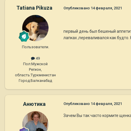
Tatiana Pikuza
Опубликовано
14 февраля, 2021
первый день был бешеный аппетит ,
лапках ,переваливался как будто.
Пользователи.
49
Пол:
Мужской
Регион,
область:
Туркменистан
Город:
Балканабад
Анютика
Опубликовано
14 февраля, 2021
Зачем Вы так часто кормите щенка