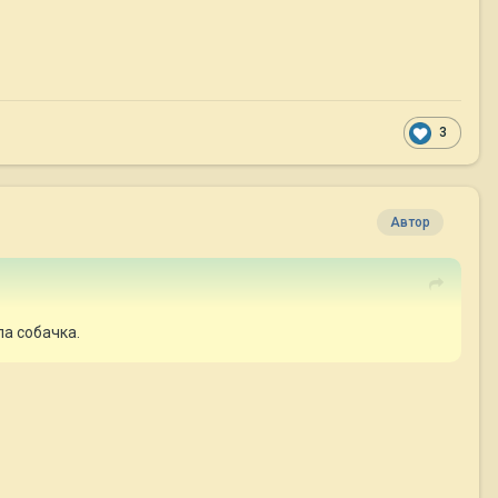
3
Автор
ла собачка.