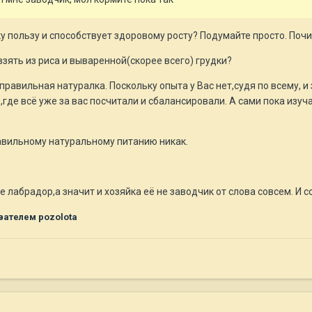
ку пользу и способствует здоровому росту? Подумайте просто. По
взять из риса и вываренной(скорее всего) грудки?
равильная натуралка. Поскольку опыта у Вас нет,судя по всему, и 
,где всё уже за вас посчитали и сбалансировали. А сами пока изуч
равильному натуральному питанию никак.
не лабрадор,а значит и хозяйка её не заводчик от слова совсем. И 
ателем pozolota