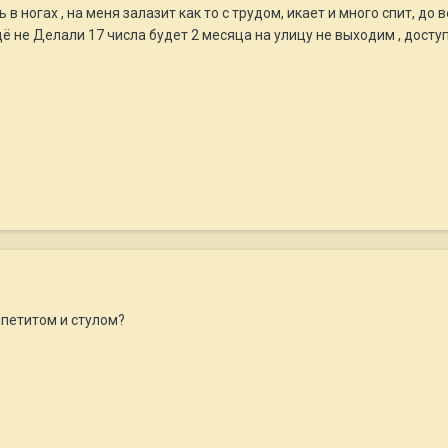
 в ногах , на меня залазит как то с трудом, икает и много спит, до 
ё не Делали 17 числа будет 2 месяца на улицу не выходим , доступ
ппетитом и стулом?