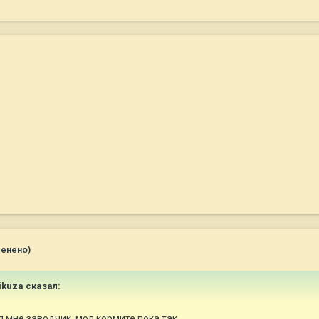
менено)
ikuza
сказал:
ал мне заводчик, мол кормите пока так