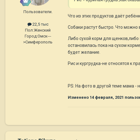
Пользователи.
Что из этих продуктов даёт ребён
22,5 тыс
Собаки растут быстро. Что можно 
Пол:
Женский
Город:
Омск---
Либо сухой корм для щенков,либо п
>Симферополь
остановилась пока на сухом корме
будет желание.
Рис и кургрудка-не относятся к п
PS: На фото в другой теме мама - 
Изменено
14 февраля, 2021
пользов