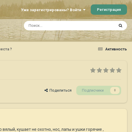
Регистрация
Уже зарегистрированы? Войти
еста ?
Активность
Поделиться
Подписчики
0
о вялый, кушает не охотно, нос, лапы и ушки горячие ,