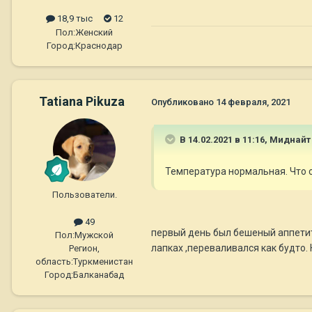
18,9 тыс
12
Пол:
Женский
Город:
Краснодар
Tatiana Pikuza
Опубликовано
14 февраля, 2021
В 14.02.2021 в 11:16,
Миднайт
Температура нормальная. Что с
Пользователи.
49
первый день был бешеный аппетит ,
Пол:
Мужской
лапках ,переваливался как будто.
Регион,
область:
Туркменистан
Город:
Балканабад