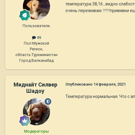
температура 38,16 , видно слабость
очень переживаю
?
?
?
?
прививки ещ
Пользователи.
49
Пол:
Мужской
Регион,
область:
Туркменистан
Город:
Балканабад
Миднайт Силвер
Опубликовано
14 февраля, 2021
Шадоу
Температура нормальная. Что с а
Модераторы