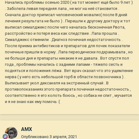
Начались проблемы осенью 2020 ( на тот момент ещё было 9 лет )
. Заболела левая передняя лапа , не мог на неё становится .
Сначала доктор приписал человеческий мовалис( после 8 дней
лечения результата не было ) . Перешли к другому доктору и тот
выписал сималджекс после чего началась бесконечная Рвота,
расстройство и потеря веса как следствие . Лапа прошла .
Сималджекс отменили . Диагноз почечная недостаточность .
После приема антибиотиков и препаратов для почек показатели
почечные пришли в норму . Лапа переодически подхрамывала , но
не больше дня и препараты никакие я не давала . Вот спустя пол
года , проблемы начались с задними лапами - тяжело сесть и
подняться и положения лёжа . Вет врач сказал что это ущемление
нерва ( у него есть небольшой горб в области позвоночника ) .
Выписывает укол дексакеля на экстренный случай . В
противопоказаниях этого препарата почечная недостаточность ,
соответственно я его колоть боюсь , но собака не спит , мучается
и я не знаю как ему помочь
:(
AMX
Опубликовано
3 апреля, 2021