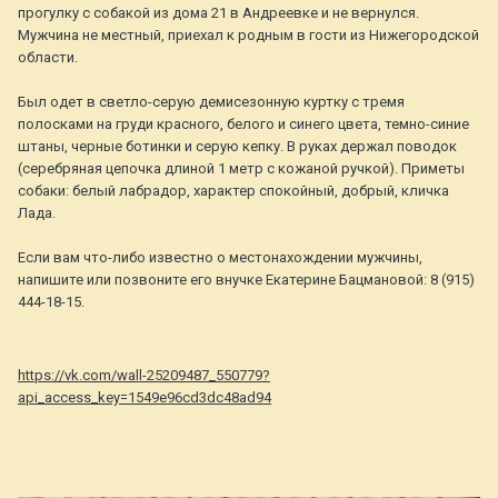
прогулку с собакой из дома 21 в Андреевке и не вернулся.
Мужчина не местный, приехал к родным в гости из Нижегородской
области.
Был одет в светло-серую демисезонную куртку с тремя
полосками на груди красного, белого и синего цвета, темно-синие
штаны, черные ботинки и серую кепку. В руках держал поводок
(серебряная цепочка длиной 1 метр с кожаной ручкой). Приметы
собаки: белый лабрадор, характер спокойный, добрый, кличка
Лада.
Если вам что-либо известно о местонахождении мужчины,
напишите или позвоните его внучке Екатерине Бацмановой: 8 (915)
444-18-15.
https://vk.com/wall-25209487_550779?
api_access_key=1549e96cd3dc48ad94