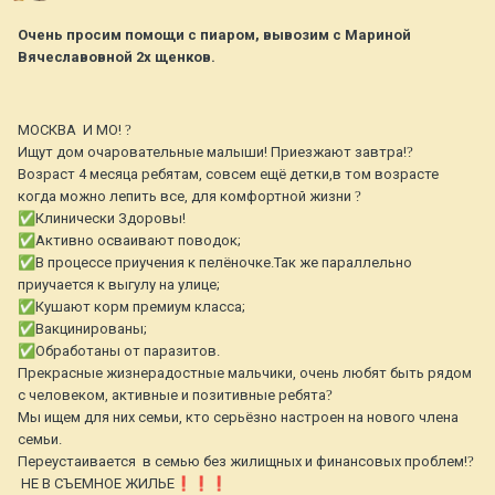
Очень просим помощи с пиаром, вывозим с Мариной
Вячеславовной 2х щенков.
МОСКВА И МО!
?
Ищут дом очаровательные малыши! Приезжают завтра!
?
Возраст 4 месяца ребятам, совсем ещё детки,в том возрасте
когда можно лепить все, для комфортной жизни
?
✅
Клинически Здоровы!
✅
Активно осваивают поводок;
✅
В процессе приучения к пелёночке.Так же параллельно
приучается к выгулу на улице;
✅
Кушают корм премиум класса;
✅
Вакцинированы;
✅
Обработаны от паразитов.
Прекрасные жизнерадостные мальчики, очень любят быть рядом
с человеком, активные и позитивные ребята
?
Мы ищем для них семьи, кто серьёзно настроен на нового члена
семьи.
Переустаивается в семью без жилищных и финансовых проблем!
?
НЕ В СЪЕМНОЕ ЖИЛЬЕ
❗
❗
❗