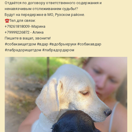
Отдаётся по договору ответственного содержания и
ненавязчивым отслеживанием судьбы!
?
Будут на передержке в МО, Рузском районе.
☎️
Тел.для связи:
+79261818009 -Марина
+79999226872 - Алина
Пишите в вацап, звоните!
#собакаищетдом #вдар #вдобрыеруки #собакавдар
#лабрадорищетдом #лабрадордаром