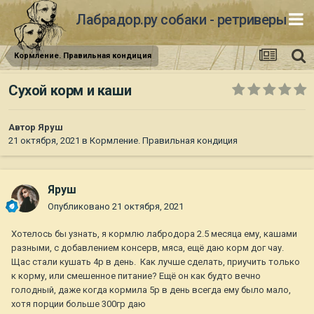
Лабрадор.ру собаки - ретриверы
Кормление. Правильная кондиция
Сухой корм и каши
Автор
Яруш
21 октября, 2021
в
Кормление. Правильная кондиция
Яруш
Опубликовано
21 октября, 2021
Хотелось бы узнать, я кормлю лабродора 2.5 месяца ему, кашами
разными, с добавлением консерв, мяса, ещё даю корм дог чау.
Щас стали кушать 4р в день. Как лучше сделать, приучить только
к корму, или смешенное питание? Ещё он как будто вечно
голодный, даже когда кормила 5р в день всегда ему было мало,
хотя порции больше 300гр даю