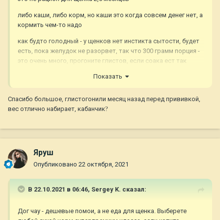
либо каши, либо корм, но каши это когда совсем денег нет, а
кормить чем-то надо
как будто голодный - у щенков нет инстикта сытости, будет
есть, пока желудок не разорвет, так что 300 грамм порция -
это очень много, прогоните глистов, если соака ест так
много и не поправляется
Показать
выберите олин тип питания - либо мясо (консервы к ним не
относятся), либо сухой корм и не дог чау
Спасибо большое, глистогонили месяц назад перед прививкой,
вес отлично набирает, кабанчик
?
Яруш
Опубликовано
22 октября, 2021
В 22.10.2021 в 06:46,
Sergey K.
сказал:
Дог чау - дешевые помои, а не еда для щенка. Выберете