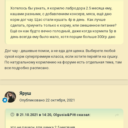
Хотелось бы узнать, я кормлю лабродора 2.5 месяца ему,
кашами разными, с добавлением консерв, мяса, ещё даю
корм дог чау. Щас стали кушать 4р в день. Как лучше
сделать, приучить только к корму, или смешенное питание?
Ещё он как будто вечно голодный, даже когда кормила 5р в
день всегда ему было мало, хотя порции больше 300гр даю
Дог чау - дешевые помои, а не еда для щенка. Выберете любой
сухой корм суперпремиум класса, если хотите перейти на сушку.
По натуральному кормлению на форуме есть отдельная тема, там
все подробно расписано.
Яруш
Опубликовано
22 октября, 2021
В 21.10.2021 в 14:20,
Olgusia&Pitt
сказал:
это не рацион для щенка 2,5 месяцев