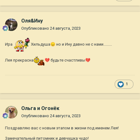
Оля&Ину
Опубликовано
24 августа, 2023
Ира
Хильдуша
😞
но и Ину давно не с нами.........
Лея прекрасна
💔
будьте счастливы
💔
1
Ольга и Огонёк
Опубликовано
24 августа, 2023
Поздравляю вас с новым этапом в жизни под именем Лея!
Замечательный питомник и девчушка чудо!