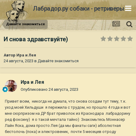
Лабрадор.ру собаки - ретриверы
Давайте знакомиться
И снова здравствуйте)
Автор
Ира и Лея
24 августа, 2023
в
Давайте знакомиться
Ира и Лея
Опубликовано
24 августа, 2023
Привет всем, никогда не думала, что снова создам тут тему, т.к.
уход моей Хильдуши я пережила с трудом, но прошло 4 года и вот
мне сюрпризом на ДР брат приволок из Краснодара лабрадорину
ред фоксину) я о такой мечтала тайно) Знакомьтесь Моннасер
Лайн Яска, дома просто Лея (да мы фанаты саги) абсолютная
бестолочь (пока) и электровеник, почти 5 месецев отроду