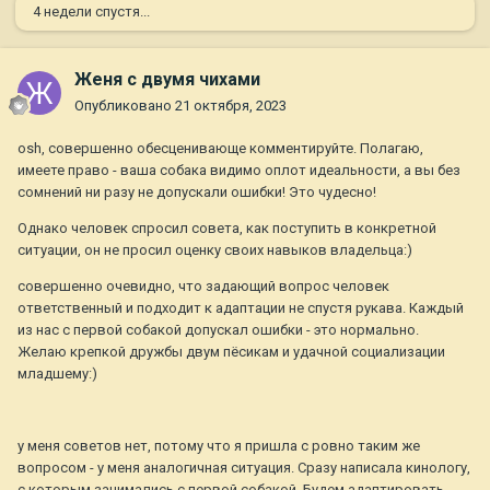
4 недели спустя...
Женя с двумя чихами
Опубликовано
21 октября, 2023
osh, совершенно обесценивающе комментируйте. Полагаю,
имеете право - ваша собака видимо оплот идеальности, а вы без
сомнений ни разу не допускали ошибки! Это чудесно!
Однако человек спросил совета, как поступить в конкретной
ситуации, он не просил оценку своих навыков владельца:)
совершенно очевидно, что задающий вопрос человек
ответственный и подходит к адаптации не спустя рукава. Каждый
из нас с первой собакой допускал ошибки - это нормально.
Желаю крепкой дружбы двум пёсикам и удачной социализации
младшему:)
у меня советов нет, потому что я пришла с ровно таким же
вопросом - у меня аналогичная ситуация. Сразу написала кинологу,
с которым занимались с первой собакой. Будем адаптировать