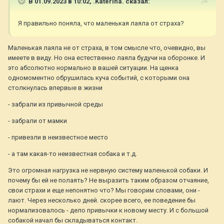
В 01.09.2023 в 10:02,
.Katerina.
сказал:
собаки.
Я правильно поняла, что маленькая лаяла от страха?
Маленькая лаяла не от страха, в том смысле что, очевидно, вы
имеете в виду. Но она естественно лаяла будучи на оборонке. И
это абсолютно нормально в вашей ситуации. На щенка
одномоментно обрушилась куча событий, с которыми она
столкнулась впервые в жизни
- забрали из привычной среды
- забрали от мамки
- привезли в неизвестное место
- а там какая-то неизвестная собака и т.д.
Это огромная нагрузка не нервную систему маленькой собаки. И
почему бы ей не полаять? Не выразить таким образом отчаяние,
свои страхи и еще непонятно что? Мы говорим словами, они -
лают. Через несколько дней. скорее всего, ее поведение бы
нормализовалось - дело привычки к новому месту. И с большой
собакой начал бы складываться контакт.