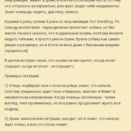
Информация. Живет в доме, в клетке по большей части, потому
что отпускать ее нереально, все жует, ведет себя неадекватно.
Знает команды сидеть, дай лапу, лежать.
Кормим 2 раза, гуляем 3 раза по часу минимум. Ест DriveDog. По
поводу воспитания - периодически прилетает собаке, но без
жести. Не могу сказать, что я идеальный хозяин, поэтому можете
кидать тапками, я просто уже на грани. Брала собаку как самую
умную и разумную, но в итоге не могу даже с базовыми вещами
справиться((
В целом история такая, что хозяин не авторитет, когда хочет
слушает, когда не хочет - не слушает.(
Примеры ситуаций:
1) Улица. подбирает все с пола на улице, знает, что нельзя,
поэтому специально ждет пока отвернусь, хватает и бежит в
неизвестном направлении. Когда ловишь споличным - тупим
взгляд, типа провинилась, но все равно продолжает жрать все
подряд
2) Дома. аналогичная ситуация, шкодит, хотя знает, что нельзя,
жует стены, и все что плохо лежит.