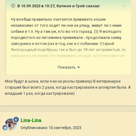
В 10.09.2023 в 10:27,
Катюня и Грей
сказал:
Ну вообще правильно считается прививать кошек
независимо от того ходят ли они на улицу, живут ли с ними
собаки и т.п. Ну а там уж, кто во что горазд. ))) Я молодого
породистого из питомника прививала - продолжала схему
заводчика и потом раз в год, как и с собаками. Старый
беспородный подобрыш так и был до 18 лет не привитый, тк
раньше я и не знала,что прививать их надо, а потом уже и не
стала на старости лет начинать))
Показать
Мои будут в шоке, если я их на уколы привезу) В ветеринарке
старший был всего 2 раза, когда кастрировали и аллергия была. А
младший 1 раз, когда кастрировали)
Lina-Lina
Опубликовано
10 сентября, 2023