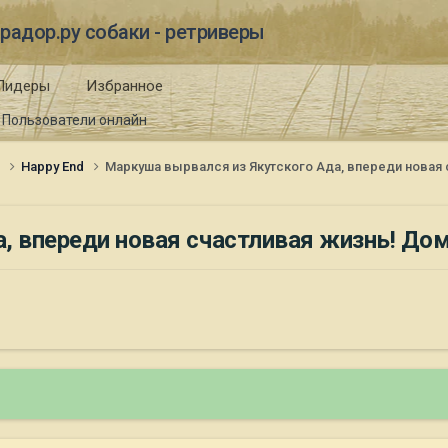
радор.ру собаки - ретриверы
Лидеры
Избранное
Пользователи онлайн
и
Happy End
Маркуша вырвался из Якутского Ада, впереди новая 
, впереди новая счастливая жизнь! Дом