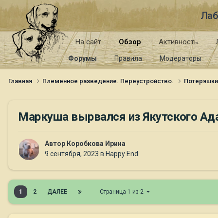
Лаб
На сайт
Обзор
Активность
Форумы
Правила
Модераторы
Главная
Племенное разведение. Переустройство.
Потеряшк
Маркуша вырвался из Якутского Ада
Автор
Коробкова Ирина
9 сентября, 2023
в
Happy End
1
2
ДАЛЕЕ
Страница 1 из 2