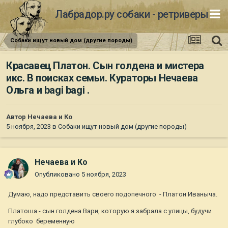
Лабрадор.ру собаки - ретриверы
Собаки ищут новый дом (другие породы)
Красавец Платон. Сын голдена и мистера
икс. В поисках семьи. Кураторы Нечаева
Ольга и bagi bagi .
Автор
Нечаева и Ко
5 ноября, 2023
в
Собаки ищут новый дом (другие породы)
Нечаева и Ко
Опубликовано
5 ноября, 2023
Думаю, надо представить своего подопечного - Платон Иваныча.
Платоша - сын голдена Вари, которую я забрала с улицы, будучи
глубоко беременную