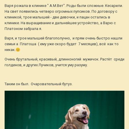
Варя рожала в клинике " А.М.Вет". Роды были сложные. Кесарили.
На свет появились четверо огромных пупсиков. По договору с
клиникой, трое малышей - две девочки, и пацан остались в
клинике. На выращивание и дальнейшее устройство, а Варю с
Платоном забрала я.
Варя, и трое малышей благополучно, и прям очень быстро нашли
семьи а Платоша ( ему уже скоро будет 7 месяцев), всё как то
никак.
😊
Очень брутальный, красивый, длинноногий мужичок. Растёт среди
голденов, и других Лучиков, учится уму разуму.
Таким он был. Очаровательный бутуз.