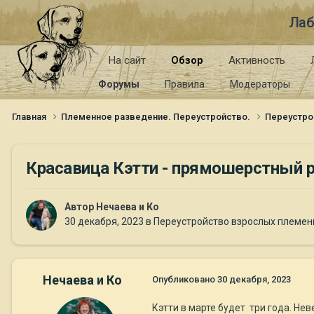
Лаб
На сайт
Обзор
Активность
Форумы
Правила
Модераторы
Главная
Племенное разведение. Переустройство.
Переустро
Красавица Кэтти - прямошерстный ре
Автор
Нечаева и Ко
30 декабря, 2023
в
Переустройство взрослых племен
Нечаева и Ко
Опубликовано
30 декабря, 2023
Кэтти в марте будет три года. Не