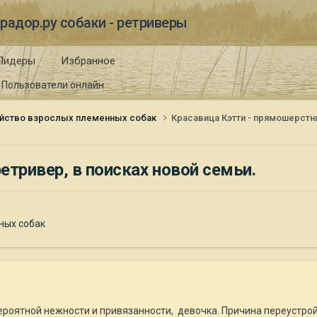
радор.ру собаки - ретриверы
Лидеры
Избранное
Пользователи онлайн
йство взрослых племенных собак
Красавица Кэтти - прямошерстн
тривер, в поисках новой семьи.
ных собак
вероятной нежности и привязанности, девочка. Причина переустрой