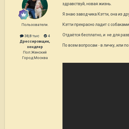
здравствуй, новая жизнь.
Я знаю заводчика Кэтти, она из др
Кэтти прекрасно ладит с собаками
Пользователи.
Отдаётся бесплатно, и не для раз
38,8 тыс
4
Дрессировщик,
По всем вопросам - в личку, или 
хендлер
Пол:
Женский
Город:
Москва