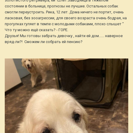
золотистого ретривера, ей 12лет.Заводчица в тяжёлом
состоянии в больнице, прогнозы не лучшие. Остальных собак
смогли переустроить. Рика, 12 лет. Дома ничего не портит, очень
ласковая, без зооагрессии, для своего возраста очень бодрая, на
прогулках гуляет в темпе с молодыми собаками, плохо слышет "
Что ту можно ещё сказать? - ГОРЕ.
Друзья! Мы готовы забрать девочку , найти ей дом...... наверное
вряд-ли?! Сможем ли собрать ей пенсию?