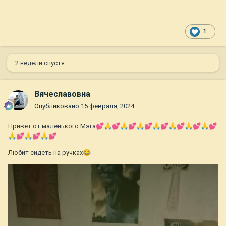
1
2 недели спустя...
Вячеславовна
Опубликовано
15 февраля, 2024
Привет от маленького Мэта
💕
🙏
💕
🙏
💕
🙏
💕
🙏
💕
🙏
💕
🙏
💕
🙏
💕
🙏
💕
🙏
💕
🙏
💕
Любит сидеть на ручках
😂