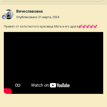
Вячеславовна
Опубликовано
21 марта, 2024
Привет от золотистого красавца Мэта и его друга
💕
💕
💕
💕
💕