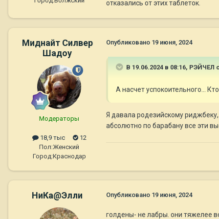
Город:
Волжский
отказались от этих таблеток.
Миднайт Силвер
Опубликовано
19 июня, 2024
Шадоу
В 19.06.2024 в 08:16,
РЭЙЧЕЛ
с
А насчет успокоительного... Кт
Я давала родезийскому риджбеку, 
Модераторы
абсолютно по барабану все эти вы
18,9 тыс
12
Пол:
Женский
Город:
Краснодар
НиКа@Элли
Опубликовано
19 июня, 2024
голдены- не лабры. они тяжелее в