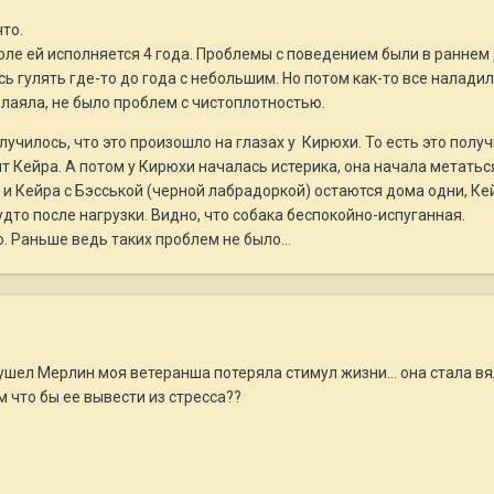
что.
юле ей исполняется 4 года. Проблемы с поведением были в раннем 
ь гулять где-то до года с небольшим. Но потом как-то все наладил
 лаяла, не было проблем с чистоплотностью.
училось, что это произошло на глазах у Кирюхи. То есть это получ
ит Кейра. А потом у Кирюхи началась истерика, она начала метатьс
 и Кейра с Бэсськой (черной лабрадоркой) остаются дома одни, К
удто после нагрузки. Видно, что собака беспокойно-испуганная.
ю. Раньше ведь таких проблем не было...
 ушел Мерлин моя ветеранша потеряла стимул жизни... она стала вя
 что бы ее вывести из стресса??