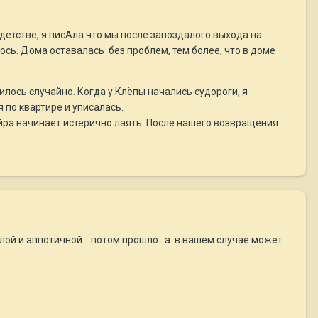
детстве, я писАла что мы после запоздалого выхода на
ось. Дома оставалась без проблем, тем более, что в доме
илось случайно. Когда у Клёпы начались судороги, я
я по квартире и уписалась.
ейра начинает истерично лаять. После нашего возвращения
лой и аппотичной... потом прошло.. а в вашем случае может