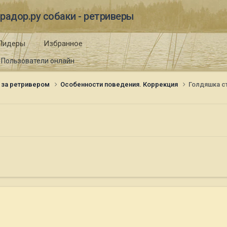
радор.ру собаки - ретриверы
Лидеры
Избранное
Пользователи онлайн
 за ретривером
Особенности поведения. Коррекция
Голдяшка с