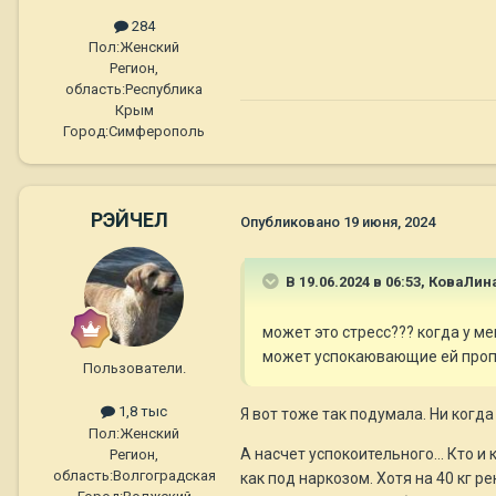
284
Пол:
Женский
Регион,
область:
Республика
Крым
Город:
Симферополь
РЭЙЧЕЛ
Опубликовано
19 июня, 2024
В 19.06.2024 в 06:53,
КоваЛин
может это стресс??? когда у ме
может успокаювающие ей пропи
Пользователи.
1,8 тыс
Я вот тоже так подумала. Ни когда
Пол:
Женский
А насчет успокоительного... Кто и 
Регион,
область:
Волгоградская
как под наркозом. Хотя на 40 кг 