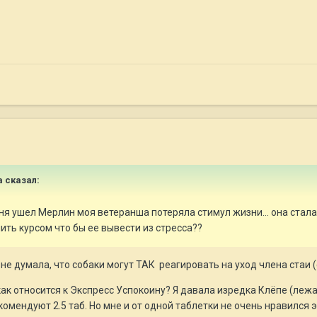
а
сказал:
ня ушел Мерлин моя ветеранша потеряла стимул жизни... она стала 
ть курсом что бы ее вывести из стресса??
 не думала, что собаки могут ТАК реагировать на уход члена стаи (
как относится к Экспресс Успокоину? Я давала изредка Клёпе (лежач
рекомендуют 2.5 таб. Но мне и от одной таблетки не очень нравилс