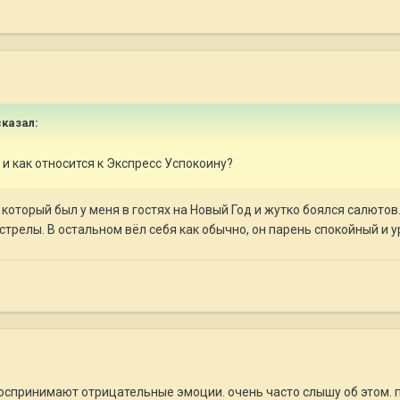
казал:
о и как относится к Экспресс Успокоину?
который был у меня в гостях на Новый Год и жутко боялся салютов
стрелы. В остальном вёл себя как обычно, он парень спокойный и 
оспринимают отрицательные эмоции. очень часто слышу об этом. п