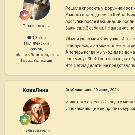
Решила спросить у форумчан вот 
У меня голден девочка Кейра. В и
прогулки после вакцинации боялис
Пользователи.
были еще 2 собаки. Не шкодила не
1,8 тыс
24 мая ушла моя Клёпушка И так сл
Пол:
Женский
оглянулась, а за моим плечом сто
Регион,
А теперь когда мы уходим из дома
область:
Волгоградская
еще минут 30-40 она пыхтит, как б
Город:
Волжский
Что с этим делать, не представля
КоваЛина
Опубликовано
19 июня, 2024
может это стресс??? когда у меня
успокаювающие ей пропить курсом
Пользователи.