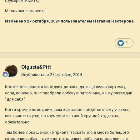
грумерам ходить)
Мальчонка прелесть!
Изменено
27 октября, 2024
пользователем Наталия Нестерова
1
Olgusia&Pitt
Опубликовано
27 октября, 2024
Кроме ветпаспорта заводчик должен дать щенячью карточку,
если, конечно, вы приобрели собаку в питомнике, а не у разводни
"для себя"
Когти срочно подстричь, вам все равно придётся этому учиться,
как и чистить уши, по грумерам за такой ерундой ходить не
обязательно
Тем более, пока щенок не привит, таскать его в места большого
скопления собак - грумеры, ветклиники, собачьи площадки, - не