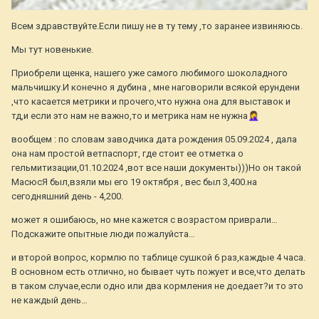
Всем здравствуйте.Если пишу не в ту тему ,то заранее извиняюсь.
Мы тут новенькие.
Приобрели щенка, нашего уже самого любимого шоколадного
мальчишку.И конечно я дубина , мне наговорили всякой ерундени
,что касается метрики и прочего,что нужна она для выставок и
тд,и если это нам не важно,то и метрика нам не нужна
🤦‍♀️
вообщем : по словам заводчика дата рождения 05.09.2024 , дала
она нам простой ветпаспорт, где стоит ее отметка о
гельмитизации,01.10.2024 ,вот все наши документы)))Но он такой
МасюсЯ был,взяли мы его 19 октября , вес был 3,400.на
сегодняшний день - 4,200.
может я ошибаюсь, но мне кажется с возрастом приврали…
Подскажите опытные люди пожалуйста…
и второй вопрос, кормлю по таблице сушкой 6 раз,каждые 4 часа.
В основном есть отлично, но бывает чуть пожует и все,что делать
в таком случае,если одно или два кормления не доедает?и то это
не каждый день…