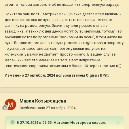
стоит от слова совсем, чтоб не подцепить смертельную заразу.
Почитала ваш пост... Метрика или щенячка даётся всем щенкам и
для выставок она не нужна, если хотите выставки - меняете
щенячку на родословную. Значит, купили у разводни, а не
заводчика. У таких людей щенки могут быть мелкими, потому что
выращиваются по программе "экономим на всем", в том числе на
суке. Вполне возможно, что сука рожает каждую течку и попросту
не успевает восстановиться, поэтому щенки получаются
хиленькие, у мамки не хватает просто ничего. В вашем случае
маленький вес это меньшее из зол, а вот неприятные
генетические сюрпризы возможны с большой вероятностью ((((
Изменено
27 октября, 2024
пользователем Olgusia&Pitt
Мария Козыренцева
Опубликовано
27 октября, 2024
В 27.10.2024 в 06:55,
Наталия Нестерова
сказал: