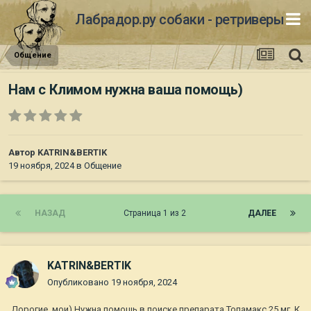
Лабрадор.ру собаки - ретриверы
Общение
Нам с Климом нужна ваша помощь)
Автор
KATRIN&BERTIK
19 ноября, 2024
в
Общение
НАЗАД
Страница 1 из 2
ДАЛЕЕ
KATRIN&BERTIK
Опубликовано
19 ноября, 2024
Дорогие, мои) Нужна помощь в поиске препарата Топамакс 25 мг. К