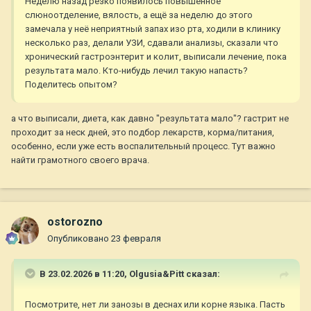
Неделю назад резко появилось повышенное
слюноотделение, вялость, а ещё за неделю до этого
замечала у неё неприятный запах изо рта, ходили в клинику
несколько раз, делали УЗИ, сдавали анализы, сказали что
хронический гастроэнтерит и колит, выписали лечение, пока
результата мало. Кто-нибудь лечил такую напасть?
Поделитесь опытом?
а что выписали, диета, как давно "результата мало"? гастрит не
проходит за неск дней, это подбор лекарств, корма/питания,
особенно, если уже есть воспалительный процесс. Тут важно
найти грамотного своего врача.
ostorozno
Опубликовано
23 февраля
В 23.02.2026 в 11:20,
Olgusia&Pitt
сказал:
Посмотрите, нет ли занозы в деснах или корне языка. Пасть