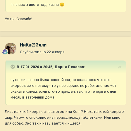
я на вас в инсте подписана
🙂
Ух ты! Спасибо!
НиКа@Элли
Опубликовано
22 января
В 17.01.2026 в 20:45,
Дарья Г
сказал:
ну по жизни она была спокойная, но оказалось что это
скорее всего потому что у нее сердце не работало, может
скакать конем, если кто-то пришел, так что теперь я с ней
месяц в заточении дома.
Лизательный коврик с паштетом или Конг? Нюхательный коврик/
шар. Что—то спокойное на период между таблетками. Или кино
для собак. Оно так и называется и ищется.