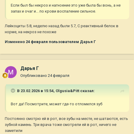
Если был бы некроз и нагноение это уже была бы вонь, а не
запах и очаг и... по крови воспаление сильное.
Лейкоциты 5.8, неделю назад были 5.7, С реактивный белок в
норме, на некроз не похоже
Изменено
24 февраля
пользователем Дарья Г
Дарья Г
Опубликовано
24 февраля
В 23.02.2026 в 15:54,
Olgusia&Pitt
сказал:
Вот да! Посмотрите, может где-то отломился зуб
Постоянно смотрю ей в рот, все зубы на месте, не шатаются, есть
зубной камень. Три врача тоже смотрели ей в рот, ничего не
заметили