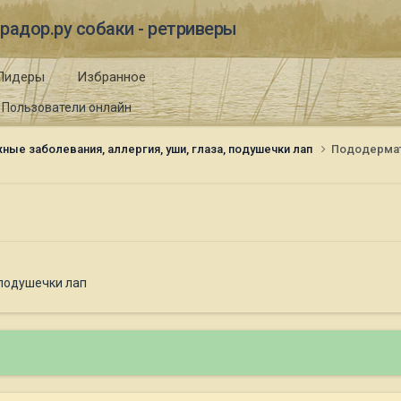
радор.ру собаки - ретриверы
Лидеры
Избранное
Пользователи онлайн
ные заболевания, аллергия, уши, глаза, подушечки лап
Пододерма
 подушечки лап