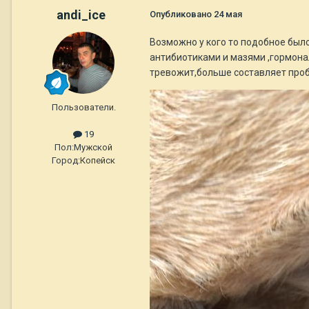
andi_ice
Опубликовано
24 мая
Возможно у кого то подобное было
антибиотиками и мазями ,гормонал
тревожит,больше составляет пробл
Пользователи.
19
Пол:
Мужской
Город:
Копейск