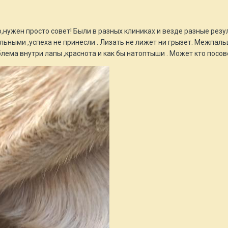
,нужен просто совет! Были в разных клиниках и везде разные рез
ьными ,успеха не принесли . Лизать не лижет ни грызет. Межпаль
ема внутри лапы ,краснота и как бы натоптыши . Может кто посов