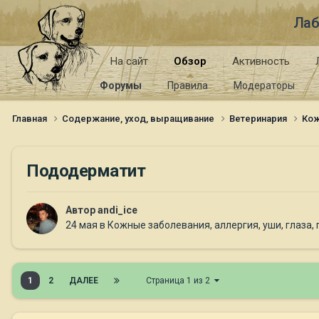
Лаб
На сайт
Обзор
Активность
Форумы
Правила
Модераторы
Главная
Содержание, уход, выращивание
Ветеринария
Кож
Пододерматит
Автор
andi_ice
24 мая
в
Кожные заболевания, аллергия, уши, глаза,
1
2
ДАЛЕЕ
Страница 1 из 2