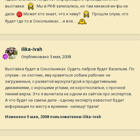
выставки.
Мы в РКФ записались, но там никакой ин-фы не
дали.
Может кто знает, что к чему?
Прошли слухи, что
будет где то в Сокольниках.....и все....
ilika-ivah
Опубликовано
5 мая, 2008
Выставка будет в Сокольниках. Судить лабров будет Васильев. По
слухам - он охотник, ему нравяться собаки рабочие: не
загруженные, с развитой мускулатурой и продуктивными
движениями, с хорошими углами, не коротколапые, с прочной
линией верха. Это я вычитала на одном из сайтов про экспертов.
А что будет на самом деле - одному эксперту известно! Будет
информация по месту и времени - напишу! Удачи!
Изменено
5 мая, 2008
пользователем ilika-ivah