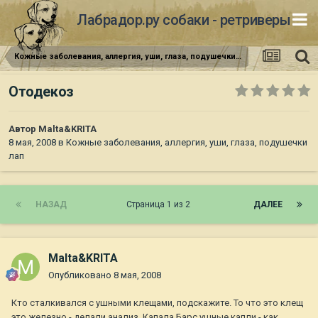
Лабрадор.ру собаки - ретриверы
Кожные заболевания, аллергия, уши, глаза, подушечки лап
Отодекоз
Автор
Malta&KRITA
8 мая, 2008
в
Кожные заболевания, аллергия, уши, глаза, подушечки
лап
НАЗАД
Страница 1 из 2
ДАЛЕЕ
Malta&KRITA
Опубликовано
8 мая, 2008
Кто сталкивался с ушными клещами, подскажите. То что это клещ
это железно - делали анализ. Капала Барс ушные капли - как