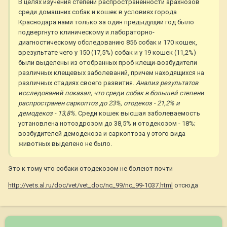
В целях изучения степени распространенности арахнозов
среди домашних собак и кошек в условиях города
Краснодара нами только за один предыдущий год было
подвергнуто клиническому и лабораторно-
диагностическому обследованию 856 собак и 170 кошек,
врезультате чего у 150 (17,5%) собак и у 19 кошек (11,2%)
были выделены из отобранных проб клещи-возбудители
различных клещевых заболеваний, причем находящихся на
различных стадиях своего развития.
Анализ результатов
исследований показал, что среди собак в большей степени
распространен саркоптоз до 23%, отодекоз - 21,2% и
демодекоз - 13,8%.
Среди кошек высшая заболеваемость
установлена нотоэдрозом до 38,5% и отодекозом - 18%;
возбудителей демодекоза и саркоптоза у этого вида
животных выделено не было.
Это к тому что собаки отодекозом не болеют почти
http://vets.al.ru/doc/vet/vet_doc/nc_99/nc_99-1037.html
отсюда