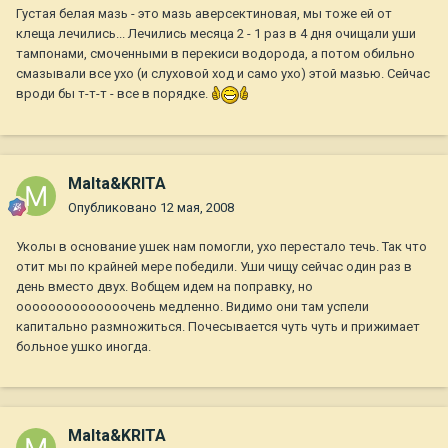
Густая белая мазь - это мазь аверсектиновая, мы тоже ей от
клеща лечились... Лечились месяца 2 - 1 раз в 4 дня очищали уши
тампонами, смоченными в перекиси водорода, а потом обильно
смазывали все ухо (и слуховой ход и само ухо) этой мазью. Сейчас
вроди бы т-т-т - все в порядке.
Malta&KRITA
Опубликовано
12 мая, 2008
Уколы в основание ушек нам помогли, ухо перестало течь. Так что
отит мы по крайней мере победили. Уши чищу сейчас один раз в
день вместо двух. Вобщем идем на поправку, но
оооооооооооооочень медленно. Видимо они там успели
капитально размножиться. Почесывается чуть чуть и прижимает
больное ушко иногда.
Malta&KRITA