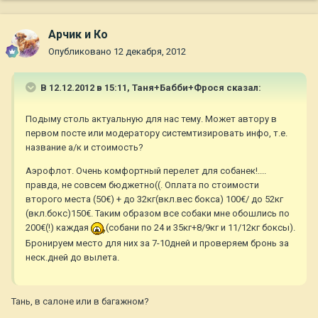
Арчик и Ко
Опубликовано
12 декабря, 2012
В 12.12.2012 в 15:11, Таня+Бабби+Фрося сказал:
Подыму столь актуальную для нас тему. Может автору в
первом посте или модератору системтизировать инфо, т.е.
название а/к и стоимость?
Аэрофлот. Очень комфортный перелет для собанек!....
правда, не совсем бюджетно((. Оплата по стоимости
второго места (50€) + до 32кг(вкл.вес бокса) 100€/ до 52кг
(вкл.бокс)150€. Таким образом все собаки мне обошлись по
200€(!) каждая
(собани по 24 и 35кг+8/9кг и 11/12кг боксы).
Бронируем место для них за 7-10дней и проверяем бронь за
неск.дней до вылета.
Тань, в салоне или в багажном?