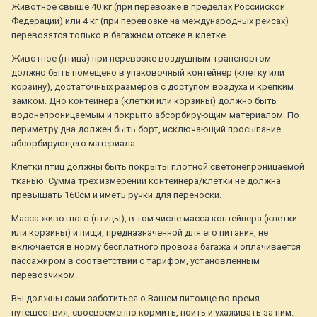
Животное свыше 40 кг (при перевозке в пределах Российской
Федерации) или 4 кг (при перевозке на международных рейсах)
перевозятся только в багажном отсеке в клетке.
Животное (птица) при перевозке воздушным транспортом
должно быть помещено в упаковочный контейнер (клетку или
корзину), достаточных размеров с доступом воздуха и крепким
замком. Дно контейнера (клетки или корзины) должно быть
водонепроницаемым и покрыто абсорбирующим материалом. По
периметру дна должен быть борт, исключающий просыпание
абсорбирующего материала.
Клетки птиц должны быть покрыты плотной светонепроницаемой
тканью. Сумма трех измерений контейнера/клетки не должна
превышать 160см и иметь ручки для переноски.
Масса животного (птицы), в том числе масса контейнера (клетки
или корзины) и пищи, предназначенной для его питания, не
включается в норму бесплатного провоза багажа и оплачивается
пассажиром в соответствии с тарифом, установленным
перевозчиком.
Вы должны сами заботиться о Вашем питомце во время
путешествия, своевременно кормить, поить и ухаживать за ним.