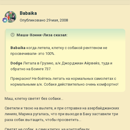
Babaika
Опубликовано
29 мая, 2008
Маша-Хонни-Лиза сказал:
Babaika
когда летела, клетку с собакой рентгеном не
просвечивали- это 100%.
Dodge
Летала в Грузию, а/к Джорджиан Айрвейз, туда и
обратно на Боинге 737.
Прекрасно! Не бойтесь летать на нормальных самолетах с
нормальными а/к. Собаке действительно очень комфортно!
Маш, клетку светят без собаки...
Светили и твою на вылете, и при отправке на азербайджанских
линиях, Марика ругалась, что при выходе в Баку заставили три
раза собак вытащить, чтобы просветить...
Светят не собак, а саму клетку, на контрабанду...