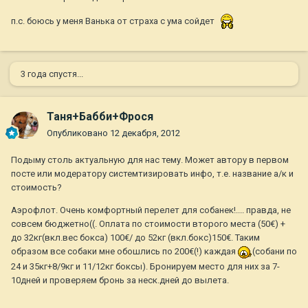
п.с. боюсь у меня Ванька от страха с ума сойдет
3 года спустя...
Таня+Бабби+Фрося
Опубликовано
12 декабря, 2012
Подыму столь актуальную для нас тему. Может автору в первом
посте или модератору системтизировать инфо, т.е. название а/к и
стоимость?
Аэрофлот. Очень комфортный перелет для собанек!.... правда, не
совсем бюджетно((. Оплата по стоимости второго места (50€) +
до 32кг(вкл.вес бокса) 100€/ до 52кг (вкл.бокс)150€. Таким
образом все собаки мне обошлись по 200€(!) каждая
(собани по
24 и 35кг+8/9кг и 11/12кг боксы). Бронируем место для них за 7-
10дней и проверяем бронь за неск.дней до вылета.