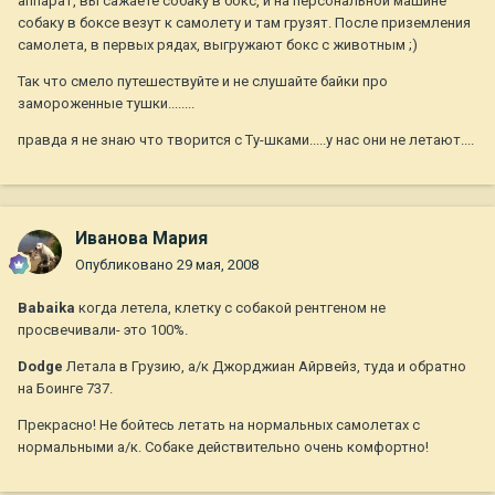
аппарат, вы сажаете собаку в бокс, и на персональной машине
собаку в боксе везут к самолету и там грузят. После приземления
самолета, в первых рядах, выгружают бокс с животным ;)
Так что смело путешествуйте и не слушайте байки про
замороженные тушки........
правда я не знаю что творится с Ту-шками.....у нас они не летают....
Иванова Мария
Опубликовано
29 мая, 2008
Babaika
когда летела, клетку с собакой рентгеном не
просвечивали- это 100%.
Dodge
Летала в Грузию, а/к Джорджиан Айрвейз, туда и обратно
на Боинге 737.
Прекрасно! Не бойтесь летать на нормальных самолетах с
нормальными а/к. Собаке действительно очень комфортно!