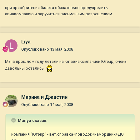
при приобритении билета обязательно предупредить
авиакомпанию и заручиться письменным разрешением.
Liya
Опубликовано
13 мая, 2008
Мы в прошлом году летали на юг авиакомпанией Ютейр, очень
давольны остались
Марина и Джастин
Опубликовано
14 мая, 2008
Manya сказал:
компания "Ютэйр" - вет.справка+поводок+намордник+ДО