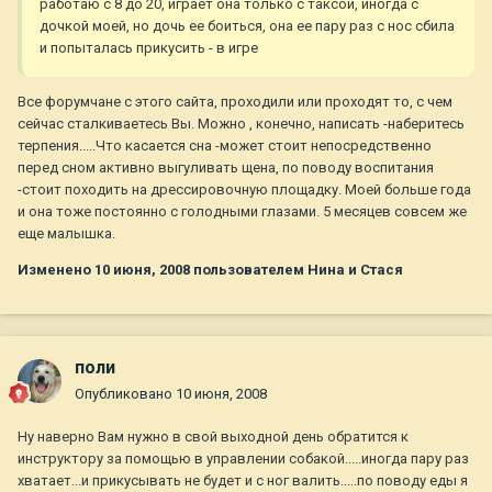
работаю с 8 до 20, играет она только с таксой, иногда с
дочкой моей, но дочь ее боиться, она ее пару раз с нос сбила
и попыталась прикусить - в игре
Все форумчане с этого сайта, проходили или проходят то, с чем
сейчас сталкиваетесь Вы. Можно , конечно, написать -наберитесь
терпения.....Что касается сна -может стоит непосредственно
перед сном активно выгуливать щена, по поводу воспитания
-стоит походить на дрессировочную площадку. Моей больше года
и она тоже постоянно с голодными глазами. 5 месяцев совсем же
еще малышка.
Изменено
10 июня, 2008
пользователем Нина и Стася
поли
Опубликовано
10 июня, 2008
Ну наверно Вам нужно в свой выходной день обратится к
инструктору за помощью в управлении собакой.....иногда пару раз
хватает...и прикусывать не будет и с ног валить.....по поводу еды я