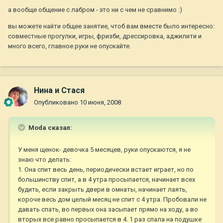
а вообще общение с лабром - это ни с чем не сравнимо :)
вы можете найти общее занятие, чтоб вам вместе было интересно:
совместные прогулки, игры, фризби, дрессировка, аджилити и
много всего, главное руки не опускайте.
Нина и Стася
Опубликовано
10 июня, 2008
Moda сказал:
У меня щенок- девочка 5 месяцев, руки опускаются, я не
знаю что делать:
1. Она спит весь день, периодически встает играет, но по
большинству спит, а в 4 утра просыпается, начинает всех
будить, если закрыть двери в омнаты, начинает лаять,
короче весь дом целый месяц не спит с 4 утра. Пробовали не
давать спать, во первых она засыпает прямо на ходу, а во
вторых все равно просыпается в 4. 1 раз спала на подушке