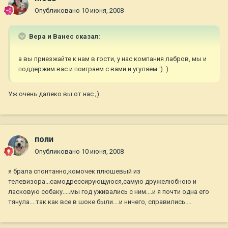
Опубликовано
10 июня, 2008
Вера и Ванес сказал:
а вы приезжайте к нам в гости, у нас компания лабров, мы и
поддержим вас и поиграем с вами и угуляем :) :)
Уж очень далеко вы от нас ;)
поли
Опубликовано
10 июня, 2008
я брала спонтанно,комочек плюшевый из
телевизора...самодрессирующуюся,самую дружелюбною и
ласковую собаку.....мы год уживались с ним....и я почти одна его
тянула....так как все в шоке были....и ничего, справились....