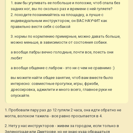
1. вам бы угуливать ее побольше и попозже, чтоб спала без
задних ног, вы по сколько раз и времени с ней гуляете?
2. походите позанимайтесь на площадку, а лучше с
индивидуальным инструктором, он ВАС НАУЧИТ как
правильно вестя себя с собакой
3. нормы по кормлению примерные, можно давать больше,
можно меньше, в зависимости от состояния собаки.
а вообще лабры вечно голодные, почти все, поесть они
любят
а вообще общение с лабром - это ни с чем не сравнимо :)
вы можете найти общее занятие, чтоб вам вместе было
интересно: совместные прогулки, игры, фризби,
дрессировка, аджилити и много всего, главное руки не
опускайте.
1. Пробовали пару раз до 12 гуляли 2 часа, она идти обратно не
могла, волоком тажила - все равно просыпается в 4.
2. Нету у нас инструкторов - живем за городом, если только в
Зеленограде или Дмитрове, но не знаю куда обращаться