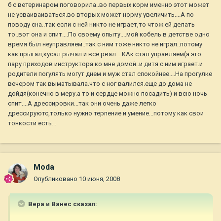
б с ветеринаром поговорила..во первых корм именно этот может
не усваиваиваться.во вторых может норму увеличить....А по
поводу сна..так если с ней никто не играет,то чтож ей делать
то..вот она и спит....По своему опыту....мой кобель в детстве одно
время был неуправляем..так с ним тоже никто не играл..потому
как прыгал,кусал.рычал и все рвал....КАк стал управляем(а это
пару приходов инструктора ко мне домой..и дитя с ним играет.и
родители погулять могут днем и муж стал спокойнее....На прогулке
вечером так выматывала.что с ног валился.еще до дома не
дойдя(конечно в меру.а то и сердце можно посадить) и всю ночь
спит....А дрессировки...так они очень даже легко
дрессируютс,только нужно терпение и умение...потому как свои
тонкости есть...
Moda
Опубликовано
10 июня, 2008
Вера и Ванес сказал: