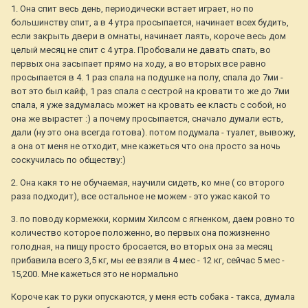
1. Она спит весь день, периодически встает играет, но по
большинству спит, а в 4 утра просыпается, начинает всех будить,
если закрыть двери в омнаты, начинает лаять, короче весь дом
целый месяц не спит с 4 утра. Пробовали не давать спать, во
первых она засыпает прямо на ходу, а во вторых все равно
просыпается в 4. 1 раз спала на подушке на полу, спала до 7ми -
вот это был кайф, 1 раз спала с сестрой на кровати то же до 7ми
спала, я уже задумалась может на кровать ее класть с собой, но
она же вырастет :) а почему просыпается, сначало думали есть,
дали (ну это она всегда готова). потом подумала - туалет, вывожу,
а она от меня не отходит, мне кажеться что она просто за ночь
соскучилась по обществу:)
2. Она какя то не обучаемая, научили сидеть, ко мне ( со второго
раза подходит), все остальное не можем - это ужас какой то
3. по поводу кормежки, кормим Хилсом с ягненком, даем ровно то
количество которое положенно, во первых она пожизненно
голодная, на пищу просто бросается, во вторых она за месяц
прибавила всего 3,5 кг, мы ее взяли в 4 мес - 12 кг, сейчас 5 мес -
15,200. Мне кажеться это не нормально
Короче как то руки опускаются, у меня есть собака - такса, думала