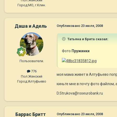
Пол:
Женский
Город:
МО, г.Клин.
Даша и Адель
Опубликовано
23 июля, 2008
Татьяна и Брита сказал:
Фото
Пружинки
Пользователи.
776
моя мама живет в Алтуфьево попро
Пол:
Женский
Город:
Алтуфьево
киньте мне в почту фото файлом, а
D.Strukova@roseurobank.ru
Баррас Бритт
Опубликовано
23 июля, 2008