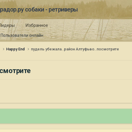
радор.ру собаки - ретриверы
Лидеры
Избранное
Пользователи онлайн
и
Happy End
пудель убежала..район Алтуфьво..посмотрите
осмотрите