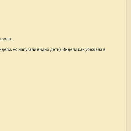
рала....
идели, но напугали видно дети). Видели как убежала в