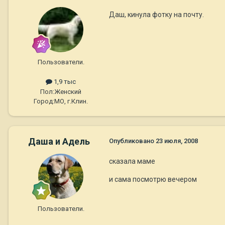
Даш, кинула фотку на почту.
Пользователи.
1,9 тыс
Пол:
Женский
Город:
МО, г.Клин.
Даша и Адель
Опубликовано
23 июля, 2008
сказала маме
и сама посмотрю вечером
Пользователи.