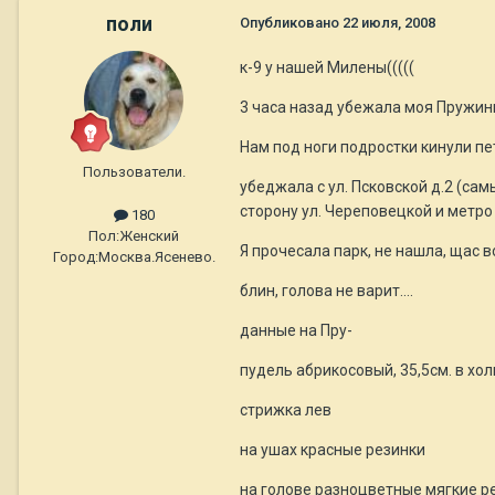
поли
Опубликовано
22 июля, 2008
к-9 у нашей Милены(((((
3 часа назад убежала моя Пружинк
Нам под ноги подростки кинули пет
Пользователи.
убеджала с ул. Псковской д.2 (сам
сторону ул. Череповецкой и метро 
180
Пол:
Женский
Я прочесала парк, не нашла, щас в
Город:
Москва.Ясенево.
блин, голова не варит....
данные на Пру-
пудель абрикосовый, 35,5см. в хол
стрижка лев
на ушах красные резинки
на голове разноцветные мягкие р