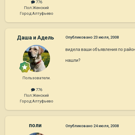
776
Пол:
Женский
Город:
Алтуфьево
Даша и Адель
Опубликовано
23 июля, 2008
видела ваши объявления по райо
нашли?
Пользователи.
776
Пол:
Женский
Город:
Алтуфьево
поли
Опубликовано
24 июля, 2008