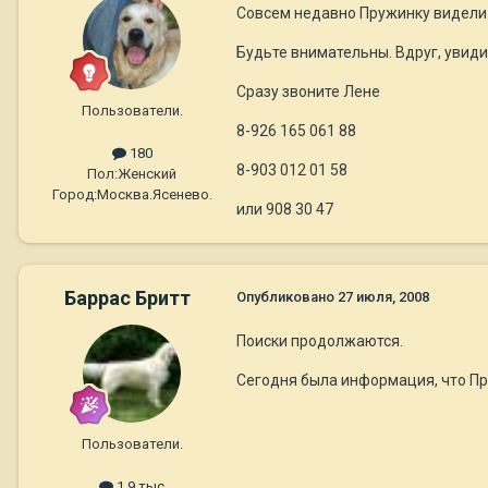
Совсем недавно Пружинку видели 
Будьте внимательны. Вдруг, увиди
Сразу звоните Лене
Пользователи.
8-926 165 061 88
180
8-903 012 01 58
Пол:
Женский
Город:
Москва.Ясенево.
или 908 30 47
Баррас Бритт
Опубликовано
27 июля, 2008
Поиски продолжаются.
Сегодня была информация, что Пру
Пользователи.
1,9 тыс