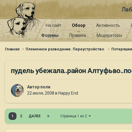
Лаб
На сайт
Обзор
Активность
Форумы
Правила
Модераторы
Главная
Племенное разведение. Переустройство.
Потеряшк
пудель убежала..район Алтуфьво..п
Автор
поли
22 июля, 2008
в
Happy End
1
2
ДАЛЕЕ
Страница 1 из 2