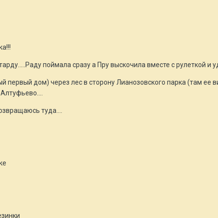
а!!!
арду.....Раду поймала сразу а Пру выскочила вместе с рулеткой и уд
ый первый дом) через лес в сторону Лианозовского парка (там ее в
Алтуфьево....
озвращаюсь туда....
ке
езинки