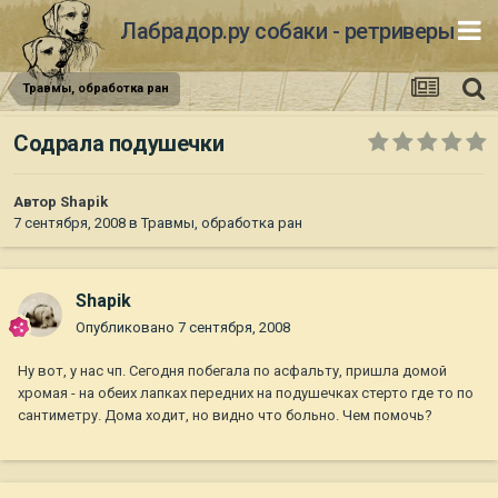
Лабрадор.ру собаки - ретриверы
Травмы, обработка ран
Содрала подушечки
Автор
Shapik
7 сентября, 2008
в
Травмы, обработка ран
Shapik
Опубликовано
7 сентября, 2008
Ну вот, у нас чп. Сегодня побегала по асфальту, пришла домой
хромая - на обеих лапках передних на подушечках стерто где то по
сантиметру. Дома ходит, но видно что больно. Чем помочь?