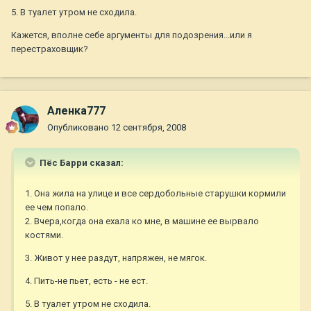
5. В туалет утром не сходила.
Кажется, вполне себе аргументы для подозрения...или я
перестраховщик?
Аленка777
Опубликовано
12 сентября, 2008
Пёс Барри сказал:
1. Она жила на улице и все сердобольные старушки кормили
ее чем попало.
2. Вчера,когда она ехала ко мне, в машине ее вырвало
костями.
3. Живот у нее раздут, напряжен, не мягок.
4. Пить-не пьет, есть - не ест.
5. В туалет утром не сходила.