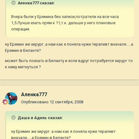
Аленка777 сказал:
Вчера были у Еремина без записи,потратили на все часа
1,5.Лучше ехать прям к 11,т.к. дальше у него плановые
операции.
ну Еремин же хирург..а нам как я поняла нуже терапевт вначале.....а
Еремин в Беланте?
может быть поехать в Биланту и если вдруг потребуется хирург то
к нему митнуться ?
Аленка777
Опубликовано
12 сентября, 2008
Даша и Адель сказал:
ну Еремин же хирург..а нам как я поняла нуже терапевт
вначале.....а Еремин в Беланте?