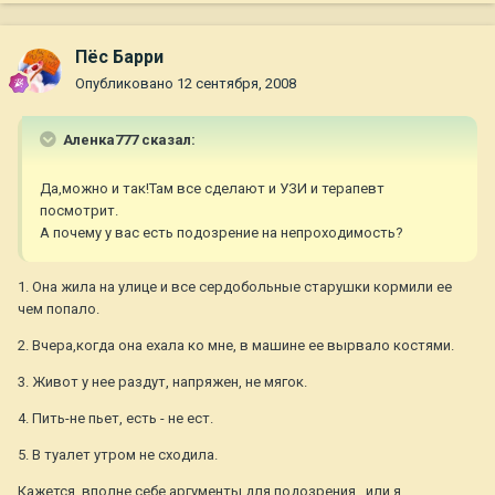
Пёс Барри
Опубликовано
12 сентября, 2008
Аленка777 сказал:
Да,можно и так!Там все сделают и УЗИ и терапевт
посмотрит.
А почему у вас есть подозрение на непроходимость?
1. Она жила на улице и все сердобольные старушки кормили ее
чем попало.
2. Вчера,когда она ехала ко мне, в машине ее вырвало костями.
3. Живот у нее раздут, напряжен, не мягок.
4. Пить-не пьет, есть - не ест.
5. В туалет утром не сходила.
Кажется, вполне себе аргументы для подозрения...или я