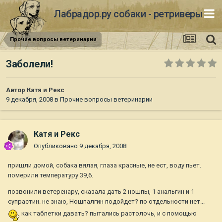
Лабрадор.ру собаки - ретриверы
Прочие вопросы ветеринарии
Заболели!
Автор
Катя и Рекс
9 декабря, 2008
в
Прочие вопросы ветеринарии
Катя и Рекс
Опубликовано
9 декабря, 2008
пришли домой, собака вялая, глаза красные, не ест, воду пьет.
померили температуру 39,6.
позвонили ветеренару, сказала дать 2 ношпы, 1 анальгин и 1
супрастин. не знаю, Ношпалгин подойдет? по отдельности нет...
как таблетки давать? пытались растолочь, и с помощью