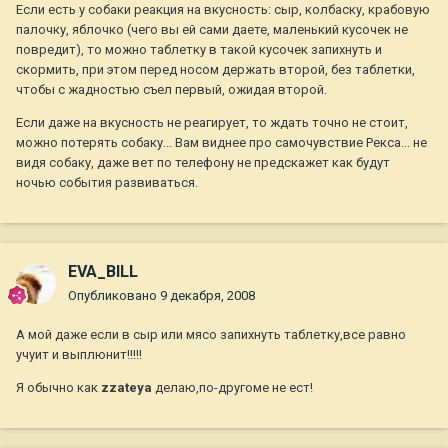
Если есть у собаки реакция на вкусность: сыр, колбаску, крабовую
палочку, яблочко (чего вы ей сами даете, маленький кусочек не
повредит), то можно таблетку в такой кусочек запихнуть и
скормить, при этом перед носом держать второй, без таблетки,
чтобы с жадностью съел первый, ожидая второй.
Если даже на вкусность не реагирует, то ждать точно не стоит,
можно потерять собаку... Вам виднее про самочувствие Рекса... не
видя собаку, даже вет по телефону не предскажет как будут
ночью события развиваться.
EVA_BILL
Опубликовано
9 декабря, 2008
А мой даже если в сыр или мясо запихнуть таблетку,все равно
учуит и выплюнит!!!!!
Я обычно как
zzateya
делаю,по-другоме не ест!