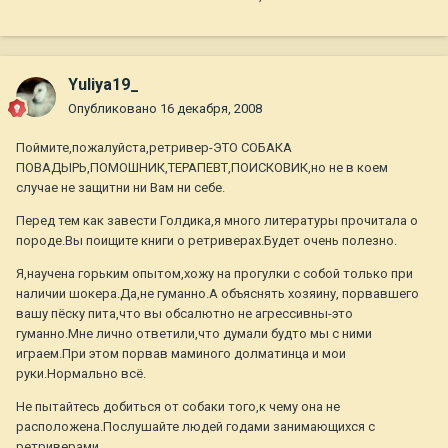
Yuliya19_
Опубликовано
16 декабря, 2008
Поймите,пожалуйста,ретривер-ЭТО СОБАКА
ПОВАДЫРЬ,ПОМОШНИК,ТЕРАПЕВТ,ПОИСКОВИК,но не в коем
случае не защитни ни Вам ни себе.
Перед тем как завести Голдика,я много литературы прочитала о
породе.Вы поищите книги о ретриверах.Будет очень полезно.
Я,научена горьким опытом,хожу на прогулки с собой только при
наличии шокера.Да,не гуманно.А объяснять хозяину, порвавшего
вашу пёску пита,что вы обсалютно не агрессивны-это
гуманно.Мне лично ответили,что думали будто мы с ними
играем.При этом порвав маминого долматинца и мои
руки.Нормально всё.
Не пытайтесь добиться от собаки того,к чему она не
расположена.Послушайте людей годами занимающихся с
ретриверами.