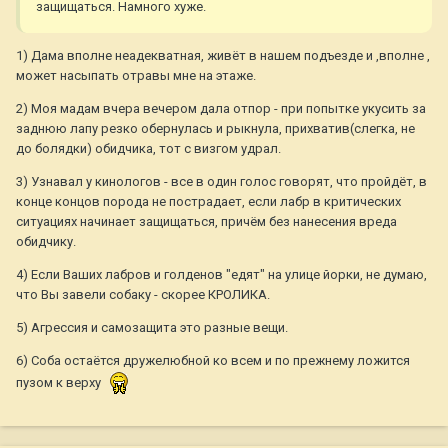
защищаться. Намного хуже.
1) Дама вполне неадекватная, живёт в нашем подъезде и ,вполне ,
может насыпать отравы мне на этаже.
2) Моя мадам вчера вечером дала отпор - при попытке укусить за
заднюю лапу резко обернулась и рыкнула, прихватив(слегка, не
до болядки) обидчика, тот с визгом удрал.
3) Узнавал у кинологов - все в один голос говорят, что пройдёт, в
конце концов порода не пострадает, если лабр в критических
ситуациях начинает защищаться, причём без нанесения вреда
обидчику.
4) Если Ваших лабров и голденов "едят" на улице йорки, не думаю,
что Вы завели собаку - скорее КРОЛИКА.
5) Агрессия и самозащита это разные вещи.
6) Соба остаётся дружелюбной ко всем и по прежнему ложится
пузом к верху