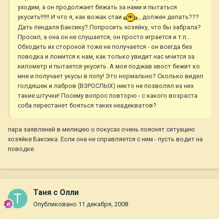
уходим, а он продолжает бежать за нами и пытаться
укусить!!!!!! И что я, как вожак стаи
, должен делать???
Дать пендаля Баксику? Попросить хозяйку, что бы забрала?
Просил, а она он не слушается, он просто играется и т.п..
Обходить их стороной тоже не получается - он всегда без
поводка и ломится к нам, как только увидит нас мчится за
километр и пытается укусить. А моя поджав хвост бежит ко
мне и получает укусы в попу! Это нормально? Сколько видел
голдяшек и лабров (ВЗРОСЛЫХ) никто не позволял из них
такие штучки! Посему вопрос повторю - с какого возраста
соба перестанет бояться таких неадекватов?
пара заявлений в милицию о покусах очень пояснят ситуацию
хозяйке Баксика. Если она не справляется с ним - пусть водит на
поводке.
Таня с Олли
Опубликовано
11 декабря, 2008