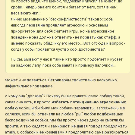
он просто видя, что щенок, подбежал и укусил за живот, до
крови. Теперь она его боится и бегает от него, хотя в нём
веса всего 4кг....
Лично моё мнение о "бесконфликтности" таково: Соба
никогда первая не проявляет агрессию и основным
приоритетом для себя считает игры, но на агрессивное
поведение она должна ответить - не порвать как стафф, а
именно показать обидчику его место... Вот отсюда и вопрос -
когда у собы проявится чуство соб. достоинства?
ПыСы. Бывают у нас и такие, кто просто подбегает и кусает
за заднюю лапу, пока соба занята к примеру палочкой...
Может и не появиться. Ретриверам свойственно несколько
инфантильное поведение.
И кому она "должна"? Почему бы не принять свою собаку такой,
какая она есть, и просто
избегать потенциально агрессивных
собак?
Хороши бы были мои собаки- терапевты, запряжённые в
коляску, если бы отвечали на любое "ры" любой подбежавшей
бесповодочной собаки. Мы бы просто через двор не смогли бы
пройти. А так- садятся и замирают, не давая повода продолжать
атаку. С собакой и её хозяевами я предпочитаю сама разбираться.