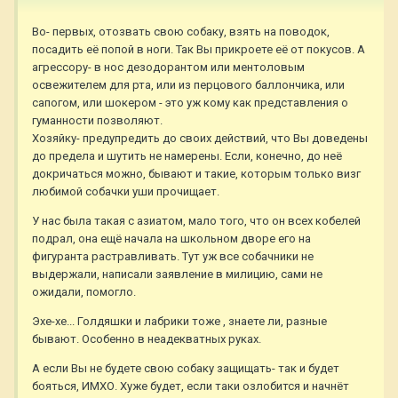
Во- первых, отозвать свою собаку, взять на поводок,
посадить её попой в ноги. Так Вы прикроете её от покусов. А
агрессору- в нос дезодорантом или ментоловым
освежителем для рта, или из перцового баллончика, или
сапогом, или шокером - это уж кому как представления о
гуманности позволяют.
Хозяйку- предупредить до своих действий, что Вы доведены
до предела и шутить не намерены. Если, конечно, до неё
докричаться можно, бывают и такие, которым только визг
любимой собачки уши прочищает.
У нас была такая с азиатом, мало того, что он всех кобелей
подрал, она ещё начала на школьном дворе его на
фигуранта растравливать. Тут уж все собачники не
выдержали, написали заявление в милицию, сами не
ожидали, помогло.
Эхе-хе... Голдяшки и лабрики тоже , знаете ли, разные
бывают. Особенно в неадекватных руках.
А если Вы не будете свою собаку защищать- так и будет
бояться, ИМХО. Хуже будет, если таки озлобится и начнёт