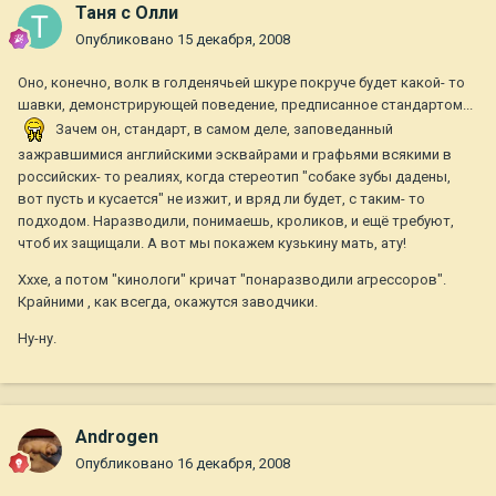
Таня с Олли
Опубликовано
15 декабря, 2008
Оно, конечно, волк в голденячьей шкуре покруче будет какой- то
шавки, демонстрирующей поведение, предписанное стандартом...
Зачем он, стандарт, в самом деле, заповеданный
зажравшимися английскими эсквайрами и графьями всякими в
российских- то реалиях, когда стереотип "собаке зубы дадены,
вот пусть и кусается" не изжит, и вряд ли будет, с таким- то
подходом. Наразводили, понимаешь, кроликов, и ещё требуют,
чтоб их защищали. А вот мы покажем кузькину мать, ату!
Хххе, а потом "кинологи" кричат "понаразводили агрессоров".
Крайними , как всегда, окажутся заводчики.
Ну-ну.
Androgen
Опубликовано
16 декабря, 2008