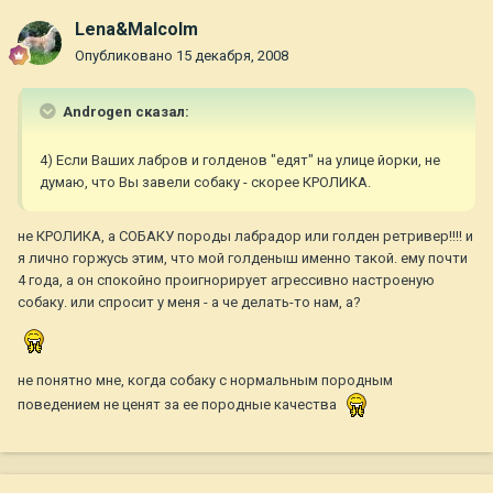
Lena&Malcolm
Опубликовано
15 декабря, 2008
Androgen сказал:
4) Если Ваших лабров и голденов "едят" на улице йорки, не
думаю, что Вы завели собаку - скорее КРОЛИКА.
не КРОЛИКА, а СОБАКУ породы лабрадор или голден ретривер!!!! и
я лично горжусь этим, что мой голденыш именно такой. ему почти
4 года, а он спокойно проигнорирует агрессивно настроеную
собаку. или спросит у меня - а че делать-то нам, а?
не понятно мне, когда собаку с нормальным породным
поведением не ценят за ее породные качества