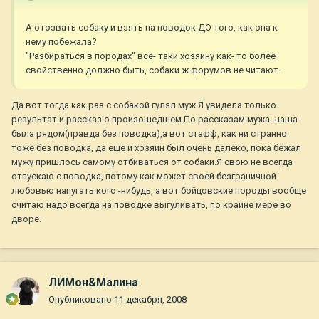
А отозвать собаку и взять на поводок ДО того, как она к
нему побежала?
"Разбираться в породах" всё- таки хозяину как- то более
свойственно должно быть, собаки ж форумов не читают.
Да вот тогда как раз с собакой гулял муж.Я увидела только
результат и рассказ о произошедшем.По рассказам мужа- наша
была рядом(правда без поводка),а вот стафф, как ни странно
тоже без поводка, да еще и хозяин был очень далеко, пока бежал
мужу пришлось самому отбиваться от собаки.Я свою не всегда
отпускаю с поводка, потому как может своей безграничной
любовью напугать кого -нибудь, а вот бойцовские породы вообще
считаю надо всегда на поводке выгуливать, по крайне мере во
дворе.
ЛИМон&Малина
Опубликовано
11 декабря, 2008