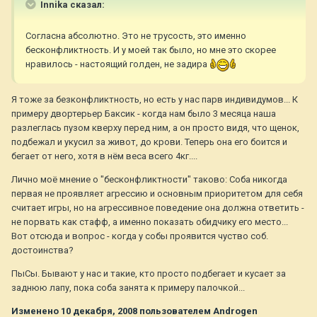
Innika сказал:
Согласна абсолютно. Это не трусость, это именно
бесконфликтность. И у моей так было, но мне это скорее
нравилось - настоящий голден, не задира
Я тоже за безконфликтность, но есть у нас парв индивидумов... К
примеру двортерьер Баксик - когда нам было 3 месяца наша
разлеглась пузом кверху перед ним, а он просто видя, что щенок,
подбежал и укусил за живот, до крови. Теперь она его боится и
бегает от него, хотя в нём веса всего 4кг....
Лично моё мнение о "бесконфликтности" таково: Соба никогда
первая не проявляет агрессию и основным приоритетом для себя
считает игры, но на агрессивное поведение она должна ответить -
не порвать как стафф, а именно показать обидчику его место...
Вот отсюда и вопрос - когда у собы проявится чуство соб.
достоинства?
ПыСы. Бывают у нас и такие, кто просто подбегает и кусает за
заднюю лапу, пока соба занята к примеру палочкой...
Изменено
10 декабря, 2008
пользователем Androgen