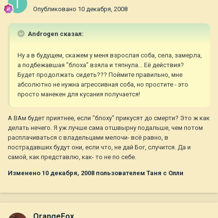
Опубликовано
10 декабря, 2008
Androgen сказал:
Ну а в будущем, скажем у меня взрослая соба, села, замерла,
а подбежавшая "блоха" взяла и тяпнула... Её действия?
Будет продолжать сидеть??? Поймите правильно, мне
абсолютно не нужна агрессивная соба, но простите - это
просто манекен для кусания получается!
А ВАм будет приятнее, если "блоху" прикусят до смерти? Это ж как
делать нечего. Я уж лучше сама отшвырну подальше, чем потом
расплачиваться с владельцами мелочи- всё равно, в
пострадавших будут они, если что, не дай Бог, случится. Да и
самой, как представлю, как- то не по себе.
Изменено
10 декабря, 2008
пользователем Таня с Олли
OrangeFox