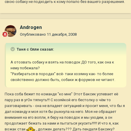
свою собаку не подходить к кому попало без вашего разрешения.
Androgen
Опубликовано
11 декабря, 2008
Таня с Олли сказал:
А отозвать собаку и взять на поводок ДО того, как она к
нему побежала?
"Разбираться в породах" всё- таки хозяину как- то более
свойственно должно быть, собаки ж форумов не читают.
Пока соба бежит по команде "ко мне" Этот Баксик успевает её
пару раз в угОн тяпнуть!!! С хозяйкой его бестолку о чём то
разговаривать - она не владеет ситуацией и просит меня, что бы я
дал команду и моя хотя бы рыкнула на него. Моя не обращает
внимания на его вопли, я беру на поводок и мы уходим, а он
продолжает бежать за нами и пытаться укусить!!!!!! И что я, как
вожак стаи
, должен делать??? Дать пендаля Баксику?