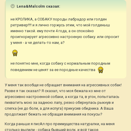
Lena&Malcolm сказал:
не КРОЛИКА, а СОБАКУ породы лабрадор или голден
ретривер!!!! и я лично горжусь этим, что мой голденыш
именно такой. ему почти 4 года, а он спокойно
проигнорирует агрессивно настроеную собаку. или спросит
у меня - а че делать-то нам, а?
не понятно мне, когда собаку с нормальным породным
поведением не ценят за ее породные качества
У меня так вообще не обращает внимания на агрессивных собак!
Разве я так сказал? Я сказал, что моя бежала ко мне от
агрессивно настроенной собаки, а когда та, в угон, попыталась
пихватить мою за заднюю лапу, резко обернулась рыкнув и
слегка (не до боли, а для испуга) прикусив обидчика. А Ваша
продолжает бежать не обращая внимания на покусы?
Когда раньше я писАл про преимущества натуралки, на меня
столько вылили - собака бывший волк, и всё такое.