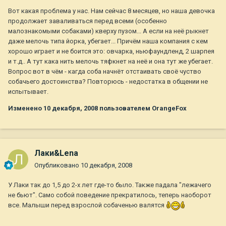
Вот какая проблема у нас. Нам сейчас 8 месяцев, но наша девочка
продолжает заваливаться перед всеми (особенно
малознакомыми собаками) кверху пузом... А если на неё рыкнет
даже мелочь типа йорка, убегает... Причём наша компания с кем
хорошо играет и не боится это: овчарка, ньюфаундленд, 2 шарпея
и т.д.. А тут кака нить мелочь тяфкнет на неё и она тут же убегает.
Вопрос вот в чём - кагда соба начнёт отстаивать своё чуство
собачьего достоинства? Повторюсь - недостатка в общении не
испытывает.
Изменено
10 декабря, 2008
пользователем OrangeFox
Лаки&Lena
Опубликовано
10 декабря, 2008
У Лаки так до 1,5 до 2-х лет где-то было. Также падала "лежачего
не бьют". Само собой поведение прекратилось, теперь наоборот
все. Малыши перед взрослой собаченью валятся