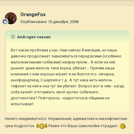
OrangeFox
Опубликовано
10 декабря, 2008
Androgen сказал:
Вот какая проблема у нас. Нам сейчас 8 месяцев, но наша
девочка продолжает заваливаться перед всеми (особенно
малознакомыми собаками) кверху пузом... А если на неё
рыкнет даже мелочь типа йорка, убегает... Причём наша
компания с кем хорошо играет и не боится это: овчарка,
ньюфаундленд, 2 шарпея и т.д.. А тут кака нить мелочь
тяфкнет на неё и она тут же убегает. Вопрос вот в чём - кагда
соба начнёт отстаивать своё чуство собачьего
достоинства? Повторюсь - недостатка в общении не
испытывает.
Ничего неадекватного. Нормальная, адекватная и неконфликтная
сука-подросток.
Разве что Ваше самолюбие страдает.