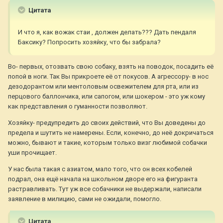
Цитата
И что я, как вожак стаи , должен делать??? Дать пендаля
Баксику? Попросить хозяйку, что бы забрала?
Во- первых, отозвать свою собаку, взять на поводок, посадить её
попой в ноги. Так Вы прикроете её от покусов. А агрессору- в нос
дезодорантом или ментоловым освежителем для рта, или из
перцового баллончика, или сапогом, или шокером - это уж кому
как представления о гуманности позволяют.
Хозяйку- предупредить до своих действий, что Вы доведены до
предела и шутить не намерены. Если, конечно, до неё докричаться
можно, бывают и такие, которым только визг любимой собачки
уши прочищает.
У нас была такая с азиатом, мало того, что он всех кобелей
подрал, она ещё начала на школьном дворе его на фигуранта
растравливать. Тут уж все собачники не выдержали, написали
заявление в милицию, сами не ожидали, помогло.
Цитата