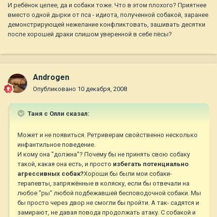
И ребёнок целее, да и собаки тоже. Что в этом плохого? Приятнее
вместо одной дырки от пса - идиота, полученной собакой, заранее
демонстрирующей нежелание конфликтовать, зашивать десятки
после хорошей драки слишом уверенной в себе пёсы?
Androgen
Опубликовано
10 декабря, 2008
Таня с Олли сказал:
Может и не появиться. Ретриверам свойственно несколько
инфантильное поведение.
И кому она "должна"? Почему бы не принять свою собаку
такой, какая она есть, и просто
избегать потенциально
агрессивных собак?
Хороши бы были мои собаки-
терапевты, запряжённые в коляску, если бы отвечали на
любое "ры" любой подбежавшей бесповодочной собаки. Мы
бы просто через двор не смогли бы пройти. А так- садятся и
замирают, не давая повода продолжать атаку. С собакой и