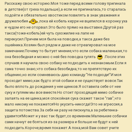
Расскажу свою историю.Моя тоже перед всеми голову пригинала
в детстве(от греха подальше),а если не пригиналась,то старалась
подойти и обязательно хвостиком повилять в знак уважения и
дружелюбия
,пока ей кобель керри не вцепился в коронку уха
и чудом его не оторвал.Это было прямо на выставке.Другой раз
такса(тоже-кобель)ей чуть сухожилие на лапе не
перекусил.Причем моя была на поводке,а такса даже без
ошейника.Хозяин был рядом и даже не отреагировал на мое
замечание.Почему то бытует мнение,что если собака маленькая,то
она безобидная и можно с ней без поводка гулять
.После этих
случаев я научила свою собаку не подходить к незнакомым.Если я
сама точно знаю,что собака безобидна,то не препятствую их
общению,но если сомневаюсь-даю команду:"Не подходи!"И моя
проходит мимо,как будто этой собаки и не существует вовсе.Так
было вплоть до рождения у нее щенков.Я оставила себе от нее
суку и гуляем мы все вместе.Но стоит проходящей мимо собачке
залаять на ее щенка,моя спокойная сука скажет такое "гав",что
мало никому не покажется!Но укусить-никогда!Это не агрессия,а
защита потомства.За себя ни разу не пискнула,а за ребетенка-
удавится!Может и у вас так будет,со временем.Маленькие собачки
сами начнут ее бояться из-за размера и больше не будут к ней
подходить.Короче,время покажет.А пока,мой Вам совет учите