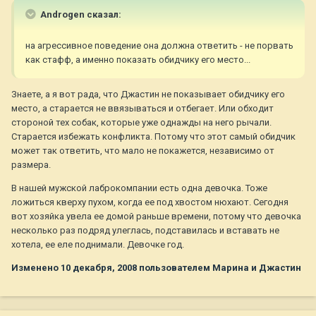
Androgen сказал:
на агрессивное поведение она должна ответить - не порвать
как стафф, а именно показать обидчику его место...
Знаете, а я вот рада, что Джастин не показывает обидчику его
место, а старается не ввязываться и отбегает. Или обходит
стороной тех собак, которые уже однажды на него рычали.
Старается избежать конфликта. Потому что этот самый обидчик
может так ответить, что мало не покажется, независимо от
размера.
В нашей мужской лаброкомпании есть одна девочка. Тоже
ложиться кверху пухом, когда ее под хвостом нюхают. Сегодня
вот хозяйка увела ее домой раньше времени, потому что девочка
несколько раз подряд улеглась, подставилась и вставать не
хотела, ее еле поднимали. Девочке год.
Изменено
10 декабря, 2008
пользователем Марина и Джастин