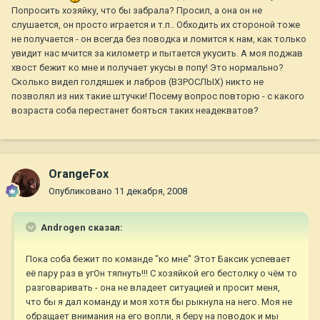
Попросить хозяйку, что бы забрала? Просил, а она он не
слушается, он просто играется и т.п.. Обходить их стороной тоже
не получается - он всегда без поводка и ломится к нам, как только
увидит нас мчится за километр и пытается укусить. А моя поджав
хвост бежит ко мне и получает укусы в попу! Это нормально?
Сколько видел голдяшек и лабров (ВЗРОСЛЫХ) никто не
позволял из них такие штучки! Посему вопрос повторю - с какого
возраста соба перестанет бояться таких неадекватов?
OrangeFox
Опубликовано
11 декабря, 2008
Androgen сказал:
Пока соба бежит по команде "ко мне" Этот Баксик успевает
её пару раз в угОн тяпнуть!!! С хозяйкой его бестолку о чём то
разговаривать - она не владеет ситуацией и просит меня,
что бы я дал команду и моя хотя бы рыкнула на него. Моя не
обращает внимания на его вопли, я беру на поводок и мы