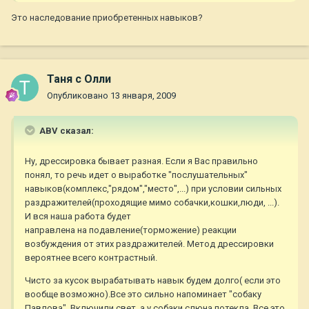
Это наследование приобретенных навыков?
Таня с Олли
Опубликовано
13 января, 2009
ABV сказал:
Ну, дрессировка бывает разная. Если я Вас правильно
понял, то речь идет о выработке "послушательных"
навыков(комплекс,"рядом","место",...) при условии сильных
раздражителей(проходящие мимо собачки,кошки,люди, ...).
И вся наша работа будет
направлена на подавление(торможение) реакции
возбуждения от этих раздражителей. Метод дрессировки
вероятнее всего контрастный.
Чисто за кусок вырабатывать навык будем долго( если это
вообще возможно).Все это сильно напоминает "собаку
Павлова". Включили свет, а у собаки слюна потекла. Все это