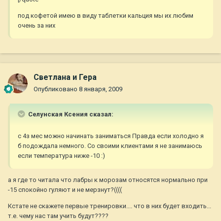
под кофетой имею в виду таблетки кальция мы их любим
очень за них
Светлана и Гера
Опубликовано
8 января, 2009
Селунская Ксения сказал:
с 4з мес можно начинать заниматься Правда если холодно я
б подождала немного. Со своими клиентами я не занимаюсь
если температура ниже -10 :)
а я где то читала что лабры к морозам относятся нормально при
-15 спокойно гуляют и не мерзнут?((((
Кстате не скажете первые тренировки.... что в них будет входить...
т.е. чему нас там учить будут????