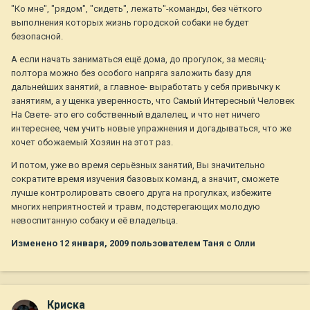
"Ко мне", "рядом", "сидеть", лежать"-команды, без чёткого
выполнения которых жизнь городской собаки не будет
безопасной.
А если начать заниматься ещё дома, до прогулок, за месяц-
полтора можно без особого напряга заложить базу для
дальнейших занятий, а главное- выработать у себя привычку к
занятиям, а у щенка уверенность, что Самый Интересный Человек
На Свете- это его собственный вдалелец, и что нет ничего
интереснее, чем учить новые упражнения и догадываться, что же
хочет обожаемый Хозяин на этот раз.
И потом, уже во время серьёзных занятий, Вы значительно
сократите время изучения базовых команд, а значит, сможете
лучше контролировать своего друга на прогулках, избежите
многих неприятностей и травм, подстерегающих молодую
невоспитанную собаку и её владельца.
Изменено
12 января, 2009
пользователем Таня с Олли
Криска