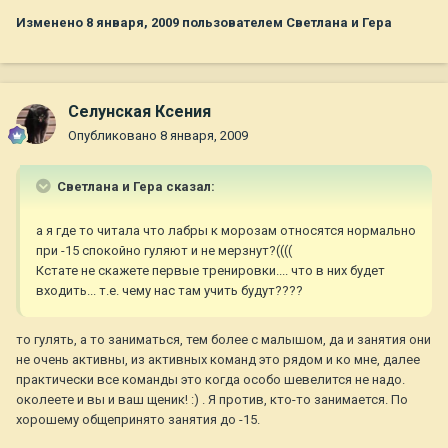
Изменено
8 января, 2009
пользователем Светлана и Гера
Селунская Ксения
Опубликовано
8 января, 2009
Светлана и Гера сказал:
а я где то читала что лабры к морозам относятся нормально
при -15 спокойно гуляют и не мерзнут?((((
Кстате не скажете первые тренировки.... что в них будет
входить... т.е. чему нас там учить будут????
то гулять, а то заниматься, тем более с малышом, да и занятия они
не очень активны, из активных команд это рядом и ко мне, далее
практически все команды это когда особо шевелится не надо.
околеете и вы и ваш щеник! :) . Я против, кто-то занимается. По
хорошему общепринято занятия до -15.