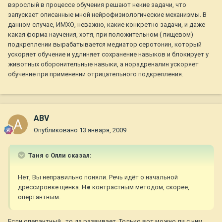
взрослый в процессе обучения решают некие задачи, что
запускает описанные мной нейрофизиологические механизмы. В
данном случае, ИМХО, неважно, какие конкретно задачи, и даже
какая форма научения, хотя, при положительном ( пищевом)
подкреплении вырабатывается медиатор серотонин, который
ускоряет обучение и удлиняет сохранение навыков и блокирует у
животных оборонительные навыки, а норадреналин ускоряет
обучение при применении отрицательного подкрепления.
ABV
Опубликовано
13 января, 2009
Таня с Олли сказал:
Нет, Вы неправильно поняли. Речь идёт о начальной
дрессировке щенка.
Не
контрастным методом, скорее,
опертантным.
Если оперантный , то да развивает. Только вот можно ли с ним