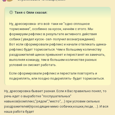
Таня с Олли сказал:
Ну, дрессировка- это всё- таки не "одно сплошное
торможение", особенно за кусок, начнём с этого. Мы
формируем рефлекс в результате активного действия
собаки ( увидел кусок- сел- получил вознаграждение).
Вот если сформировали рефлекс и начали отвлекать щенка-
рефлекс будет тормозиться. Чем к большему количеству
раздражителей щенок привыкнет и перестанет их замечать,
выполняя команду, тем в большем количестве разных
условий он сможет работать.
Если сфоримровали рефлекс и перестали повторять и
подкреплять, или поздно подкреплять- будет тормозиться.
Ну, дрессировка бывает разная. Если я Вас правильно понял, то
речь идет о выработке "послушательных"
навыков(комплекс,"рядом","место",...) при условии сильных
раздражителей(проходящие мимо собачки,кошки,люди, ...). И вся
наша работа будет