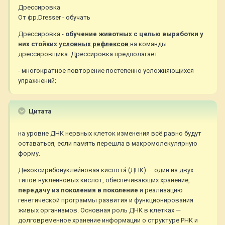
Дрессировка
От фр.Dresser - обучать
Дрессировка -
обучение животных с целью выработки у
них стойких
условных рефлексов
на команды
дрессировщика. Дрессировка предполагает:
- многократное повторение постепенно усложняющихся
упражнений;
Цитата
на уровне ДНК нервных клеток изменения всё равно будут
оставаться, если память перешла в макромолекулярную
форму.
Дезоксирибонуклеи́новая кислота́ (ДНК) — один из двух
типов нуклеиновых кислот, обеспечивающих хранение,
передачу из поколения в поколение
и реализацию
генетической программы развития и функционирования
живых организмов. Основная роль ДНК в клетках —
долговременное хранение информации о структуре РНК и