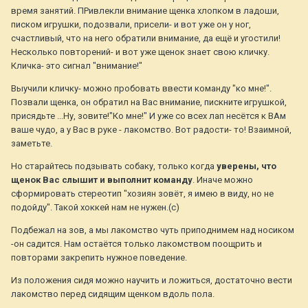
время занятий. ПРивлекли внимание щенка хлопком в ладоши,
писком игрушки, подозвали, присели- и вот уже он у ног,
счастливый, что на него обратили внимание, да ещё и угостили!
Несколько повторений- и вот уже щенок знает свою кличку.
Кличка- это сигнал "внимание!"
Выучили кличку- можно пробовать ввести команду "ко мне!".
Позвали щенка, он обратил на Вас внимание, пискните игрушкой,
присядьте ...Ну, зовите!"Ко мне!" И уже со всех лап несётся к ВАм
ваше чудо, а у Вас в руке - лакомство. Вот радости- то! Взаимной,
заметьте.
Но старайтесь подзывать собаку, только когда
уверены, что
щенок Вас слышит и выполнит команду
. Иначе можно
сформировать стереотип "хозиян зовёт, я имею в виду, но не
подойду". Такой хоккей нам не нужен.(с)
Подбежал на зов, а мы лакомство чуть приподнимем над носиком
-он садится. Нам остаётся только лакомством поощрить и
повторами закрепить нужное поведение.
Из положения сидя можно научить и ложиться, достаточно вести
лакомство перед сидящим щенком вдоль пола.