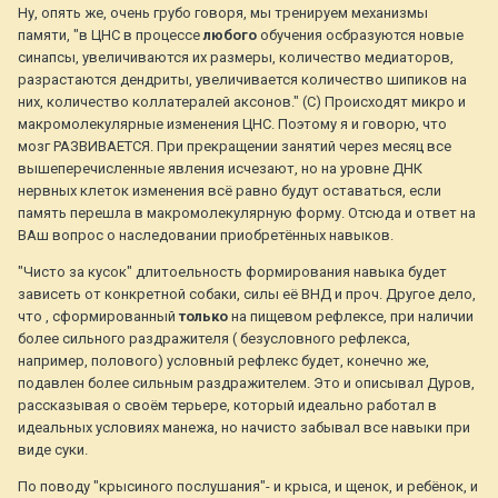
Ну, опять же, очень грубо говоря, мы тренируем механизмы
памяти, "в ЦНС в процессе
любого
обучения осбразуются новые
синапсы, увеличиваются их размеры, количество медиаторов,
разрастаются дендриты, увеличивается количество шипиков на
них, количество коллатералей аксонов." (С) Происходят микро и
макромолекулярные изменения ЦНС. Поэтому я и говорю, что
мозг РАЗВИВАЕТСЯ. При прекращении занятий через месяц все
вышеперечисленные явления исчезают, но на уровне ДНК
нервных клеток изменения всё равно будут оставаться, если
память перешла в макромолекулярную форму. Отсюда и ответ на
ВАш вопрос о наследовании приобретённых навыков.
"Чисто за кусок" длитоельность формирования навыка будет
зависеть от конкретной собаки, силы её ВНД и проч. Другое дело,
что , сформированный
только
на пищевом рефлексе, при наличии
более сильного раздражителя ( безусловного рефлекса,
например, полового) условный рефлекс будет, конечно же,
подавлен более сильным раздражителем. Это и описывал Дуров,
рассказывая о своём терьере, который идеально работал в
идеальных условиях манежа, но начисто забывал все навыки при
виде суки.
По поводу "крысиного послушания"- и крыса, и щенок, и ребёнок, и