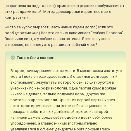
направлена на подавление(торможение) реакции возбуждения от
этих раздражителей. Метод дрессировки вероятнее всего
контрастный.
Чисто за кусок вырабатывать навык будем долго( если это
вообще возможно).Все это сильно напоминает "собаку Павлова".
Включили свет, а у собаки слюна потекла. Все это нужно и
интересно, но почему это развивает собачий мозг?
Таня с Олли сказал:
Второе, почему развиваются мозги. В московском институте
мозга ( пока он ещё существовал) ставился долгосрочный
эксперимент, результаты которого сейчас цитируются в
учебниках по нейрофизиологии. Одна партия крыс вообще
ничего не делала, только получала корм, другую же
постоянно дрессировали. Крысы из первой партии через
некоторое время начинали вести себя асоциально, и
пожирали собственных детёнышей, крысы из второй-
начинали даже в среде себе подобных вести себя более
упорядоченно, а главное- их мозг стремительно
увеличивался в объёме: дендриты мозга покрывались