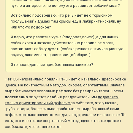
нужно и интересно, но почему это развивает собачий мозг?
Вот сильно подозреваю, что речь идет не о "крысином
послушании"? Думаю там крысы еду в лабиринте искали, ну
или что-то подобное?
Я верю, что развитие чутья (следовая,поиск) ,а для наших
собак охота и натаски действительно развивают мозги,
заставляют собаку думать(собака решает оптимизационную
задачу, запоминает, сравнивает,обобщает).
Это наследование приобретенных навыков?
Нет, Вы неправильно поняли. Речь идёт о начальной дрессировке
щенка.
Не
контрастным методом, скорее, опертантным. Сначала
вырабатывается условный рефлекс без раздражителей. Потом
постепенно
вводятся
слабые
раздражители, мы
подавляем
только ориентировочный рефлекс
за счёт того, что у щенка ,
грубо говоря, более сильно срабатывает выработанный нами
рефлекс на выполнение команды, и подкрепляем выполнение. То
есть, это всё тот же опертантный метод, щенок так же должен
соображать, что от него хотят.