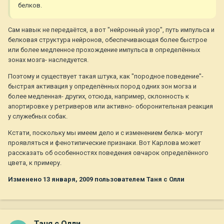
белков.
Сам навык не передаётся, а вот "нейронный узор", путь импульса и
белковая структура нейронов, обеспечивающая более быстрое
или более медленное прохождение импульса в определённых
зонах мозга- наследуется.
Поэтому и существует такая штука, как "породное поведение"-
быстрая активация у определённых пород одних зон могза и
более медленная- других, отсюда, например, склонность к
апортировке у ретриверов или активно- оборонительная реакция
у служебных собак.
Кстати, поскольку мы имеем дело и с изменением белка- могут
проявляться и фенотипические признаки. Вот Карлова может
рассказать об особенностях поведения овчарок определённого
цвета, к примеру.
Изменено
13 января, 2009
пользователем Таня с Олли
Таня с Олли