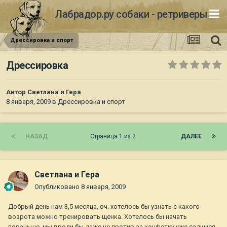
Лабрадор.ру собаки - ретриверы
Дрессировка и спорт
Дрессировка
Автор
Светлана и Гера
8 января, 2009
в
Дрессировка и спорт
НАЗАД
Страница 1 из 2
ДАЛЕЕ
Светлана и Гера
Опубликовано
8 января, 2009
Добрый день нам 3,5 месяца, оч. хотелось бы узнать с какого
возрота можно тренировать щенка. Хотелось бы начать
пораньше, мы вроди бы даже не против за конфетку уже садимся