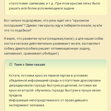
отростками- шипиками, и т.д.. При этом крысам легко было
решать всё более усложняющиеся задачи.
Вот сильно подозреваю, что речь идет не о "крысином
послушании"? Думаю там крысы еду в лабиринте искали, ну или
что-то подобное?
Я верю, что развитие чутья (следовая,поиск) ,а для наших собак
охота и натаски действительно развивают мозги, заставляют
собаку думать(собака решает оптимизационную задачу,
запоминает, сравнивает,обобщает).
Таня с Олли сказал:
Кстати, потомки крыс из первой партии в условиях
обеднённой информацией среды и отсутствии дрессировки
деградировали гораздо быстрее родителей, потомки же
крыс из второй- обучались гораздо быстрее и лучше своих
предков.
Информация непосредственного от проводившего
эксперимент человека.