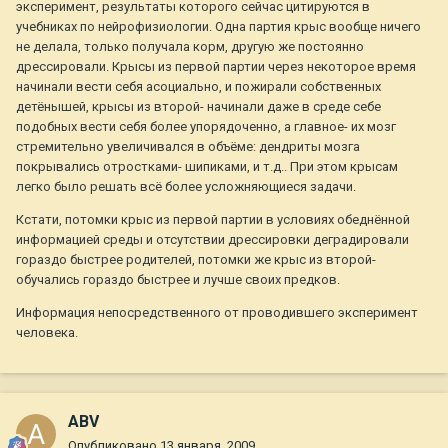
эксперимент, результаты которого сейчас цитируются в
учебниках по нейрофизиологии. Одна партия крыс вообще ничего
не делала, только получала корм, другую же постоянно
дрессировали. Крысы из первой партии через некоторое время
начинали вести себя асоциально, и пожирали собственных
детёнышей, крысы из второй- начинали даже в среде себе
подобных вести себя более упорядоченно, а главное- их мозг
стремительно увеличивался в объёме: дендриты мозга
покрывались отростками- шипиками, и т.д.. При этом крысам
легко было решать всё более усложняющиеся задачи.
Кстати, потомки крыс из первой партии в условиях обеднённой
информацией среды и отсутствии дрессировки деградировали
гораздо быстрее родителей, потомки же крыс из второй-
обучались гораздо быстрее и лучше своих предков.
Информация непосредственного от проводившего эксперимент
человека.
ABV
Опубликовано
13 января, 2009