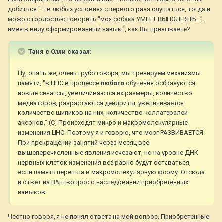
добиться "... в любых условиях с первого раза слушаться, тогда и
можо с гордостью говорить "моя собака УМЕЕТ ВЫПОЛНЯТЬ..." ,
имея в виду сформированный навык.", как Вы призываете?
Таня с Олли сказал:
Ну, опять же, очень грубо говоря, мы тренируем механизмы
памяти, "в ЦНС в процессе
любого
обучения осбразуются
новые синапсы, увеличиваются их размеры, количество
медиаторов, разрастаются дендриты, увеличивается
количество шипиков на них, количество коллатералей
аксонов." (С) Происходят микро и макромолекулярные
изменения ЦНС. Поэтому я и говорю, что мозг РАЗВИВАЕТСЯ.
При прекращении занятий через месяц все
вышеперечисленные явления исчезают, но на уровне ДНК
нервных клеток изменения всё равно будут оставаться,
если память перешла в макромолекулярную форму. Отсюда
и ответ на ВАш вопрос о наследовании приобретённых
навыков.
Честно говоря, я не понял ответа на мой вопрос. Приобретенные