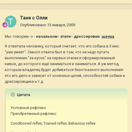
Таня с Олли
Опубликовано
13 января, 2009
Мы- говорим- о -
начальном- этапе- дрессировки
-
щенка
.
Я ответила человеку, который считает, что его собака в 3 мес
"уже умеет". Смысл ответа был в том, что не надо путать
выполнение "за кусок" на первых этапах и сформированный
навык, до которого ещё заниматься и заниматься. А уж метод,
которым владелец будет добиваться безотказного выполнения-
это его дело и зависит от конечных целей, способностей собаки и
дрессировщика и т.д.
Цитата
Условный рефлекс
Приобретенный рефлекс
Conditioned reflex; Trained reflex; Behaviour reflex