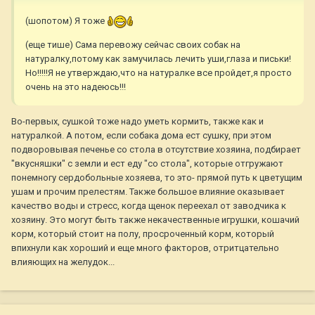
(шопотом) Я тоже
(еще тише) Сама перевожу сейчас своих собак на
натуралку,потому как замучилась лечить уши,глаза и письки!
Но!!!!!Я не утверждаю,что на натуралке все пройдет,я просто
очень на это надеюсь!!!
Во-первых, сушкой тоже надо уметь кормить, также как и
натуралкой. А потом, если собака дома ест сушку, при этом
подворовывая печенье со стола в отсутствие хозяина, подбирает
"вкусняшки" с земли и ест еду "со стола", которые отгружают
понемногу сердобольные хозяева, то это- прямой путь к цветущим
ушам и прочим прелестям. Также большое влияние оказывает
качество воды и стресс, когда щенок переехал от заводчика к
хозяину. Это могут быть также некачественные игрушки, кошачий
корм, который стоит на полу, просроченный корм, который
впихнули как хороший и еще много факторов, отритцательно
влияющих на желудок...