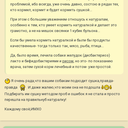
проблемой, ибо всегда, уже очень давно, состою в рядах тех,
кто кормил, кормит и будет кормить сушкой...
При этом с большим уважением отношусь к натуралам,
особенно к тем, кто умеет кормить натуралкой и делает это
грамотно, а не на мешок овсянки 1 кубик бульона...
Если бы умела кормить натуралкой и были бы продукты
качественные- тогда только так, мясо, рыба, птица...
Да, было время, лечила собаке желудок (дисбактериоз)
лакто и бифидобактериями и
рисом
, но это- по показанию
врача, затем сухой корм лечебный и потом- уже простой.
Я очень рада,что вашим собакам подходит сушка,правда-
правда
И даже жалею,что моим она не подошла
Подбирать им сушку методом проб и ошибок я не стала и просто
перешла на правильнуб натуралку!
Каждому своё,ИМХО