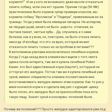
кормите?". И ни у кого не возникало даже мысли отказаться
лечить собаку, если она ест сушняк. Причем тогда (93-98г)
практическине было кормов супер-премиум классов, мы
кормили собаку "Фроликом" и "Педигри", привезенным из-за
границы. Тогда у меня была немецкая овчарка. Ни аллергии,
ни текущих ушей, ничего не было. шерсть- отличная, из
пастине пахнет, чистые зубы... Да, случались и с нами
болезни, как и у всех, но, повторяю, не было отказа лечить
никогда. И вообще, что это за врач, который может
отказаться лечить только из за проблем в питании???
В ветклиниках реклама исключительно лечебных кормов.
Когда 2 года назад мне в клинике вытащили с того света
щенка после энтерита, там же я купила лечебный Ройял
Канин- это был единственный корм (паштет), которрый не
отторгал его желудок. Потом там же я купила лечебный уже
сухой, именно специалисты клиники посоветовали мне
восстанавливать желудок именно этим кормом. Как то раз у
меня кончился корм и я сделала ему рис с курицей- щенку
было плохо, его желудок был не приспособлен пока есть
такую пищу. Значит сухой и консервы- полезней были...
Почему же полезней??? Просто желудок адаптировался уже под