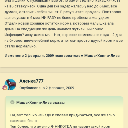
ели и щенки. С пузеньками все было замечательно, какашки- хоть
на выставку неси. Одна деваха задержалась у нас до 6 мес, все
думали, оставить себе или нет. В результате- продали. Повторяю-
щенок уехал в 6 мес. НИ РАЗУ не было проблем с желудком.
Отдали новой хозяйке остаток корма, который малышка ела
дома. На следующий же день начался жутчайший понос.
Инфекция? испугались мы... Нет, стресс и поменялась вода... 2 дня
на биовестине+лечебный корм, а потом- просто другой корм и все
стало нормально.
Изменено
2 февраля, 2009
пользователем Маша-Хонни-Лиза
Аленка777
Опубликовано
2 февраля, 2009
Маша-Хонни-Лиза сказал:
Ой, вот только не надо к словам придираться, все же ясно
написано было...
Тем более, что именно Я- НИКОГДА не назову сухой корм