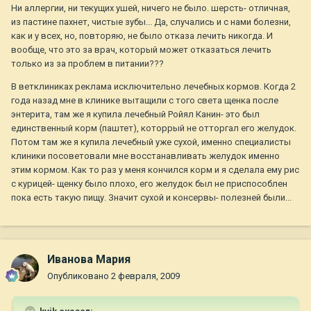
Ни аллергии, ни текущих ушей, ничего не было. шерсть- отличная,
из пастине пахнет, чистые зубы... Да, случались и с нами болезни,
как и у всех, но, повторяю, не было отказа лечить никогда. И
вообще, что это за врач, который может отказаться лечить
только из за проблем в питании???
В ветклиниках реклама исключительно лечебных кормов. Когда 2
года назад мне в клинике вытащили с того света щенка после
энтерита, там же я купила лечебный Ройял Канин- это был
единственный корм (паштет), которрый не отторгал его желудок.
Потом там же я купила лечебный уже сухой, именно специалисты
клиники посоветовали мне восстанавливать желудок именно
этим кормом. Как то раз у меня кончился корм и я сделала ему рис
с курицей- щенку было плохо, его желудок был не приспособлен
пока есть такую пищу. Значит сухой и консервы- полезней были...
Иванова Мария
Опубликовано
2 февраля, 2009