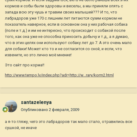
кормов и собы были здоровы и веселы, а мы приняли опять с
запада всю эту чушь и травим своих малышей??? И то, что
лабрадоров уже 170 с лишним лет питаются сухим кормом не
показатель наверное, если в основном она у них рабочая собака
(поле и т.д.) и им не интересно, что происходит с собакой после
того, как она уже не способна приносить добычу и т.д., а я думаю,
что в этих целях они используют собаку лет до 7. А это очень мало
для собаки! Может кто то и не согласится со сной, и если, что
извените, но это лично моё мнение!
Это сайт про корма!!
http://www.tempo.lv/index.php?adr=http://w...rary/korm2.html
santazelenya
Опубликовано
2 февраля, 2009
а я-то гляжу, чего это лабрадоров так мало стало, отравились все
сушкой, не иначе