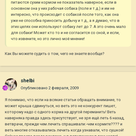
питаются сухим кормом не показатель наверное, если в
основном она у них рабочая собака (поле и т.д.) и им не
интересно, что происходит с собакой после того, как она
уже не способна приносить добычу и т.д., а я думаю, что в
этих целях они используют собаку лет до 7. А это очень мало
для собаки! Может кто то и не согласится со сной, и если,
что извените, но это лично моё мнение!
Как Вы можете судить о том, чего не знаете вообще?
shelbi
Опубликовано
2 февраля, 2009
Я понимаю, что если на всякие статьи обращать внимание, то
может крыша сдвинуться, но веть это не конкурент пишет,
которому надо с одного корма на другой переманить! Веть
наверняка правда здесь присутствует, не зря ещё леть 6 назад,
ветврачи, прежде чем лечить спрашивали:-чем кормите???? и
веть многие отказывались лечить когда узнавали, что сушкой!