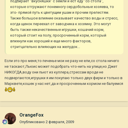
подбирает "вкусняшки" с земли и ест еду "со стола",
которые отгружают понемногу сердобольные хозяева, то
это- прямой путь к цветущим ушам и прочим прелестям.
Также большое влияние оказывает качество воды и стресс,
когда щенок переехал от заводчика к хозяину. Это могут
быть также некачественные игрушки, кошачий корм,
который стоит на полу, просроченный корм, который
впихнули как хороший и еще много факторов,
отритцательно влияющих на желудок...
Если это про меня,то печенье мои не разу не ели,со стола ничего
не таскают,Льюис может подобрать что-нить на улице,но Джет
НИКОГДА,воду они пьют из куллера,стрессам вроде не
подвергаются,игрушки я им покупаю только двух фирм и только в
Марквете,кошек у нас нет,да и просроченным кормом не балуемся
OrangeFox
Опубликовано
2 февраля, 2009