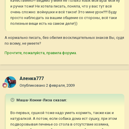
качественно!!! Видимо у меня не только язык мой враг мой ну
и ручки тоже! Не хотела писать, поняла, что у вас тут всё
очень сложно: войнушки и всё такое! Это мине урок!!!!! Буду
просто наблюдать за вашим общение со стороны, всё таки
полезные вещи есть на самом деле!))
А нормально писать, без обилия восклицательных знаков Вы, судя
по всему, не умеете?
Прочтите, пожалуйста, правила форума.
Аленка777
Опубликовано
2 февраля, 2009
Маша-Хонни-Лиза сказал:
Во-первых, сушкой тоже надо уметь кормить, также как и
натуралкой. А потом, если собака дома ест сушку, при этом
подворовывая печенье со стола в отсутствие хозяина,