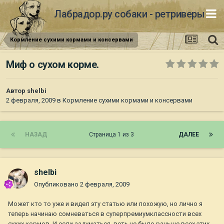
Лабрадор.ру собаки - ретриверы
Кормление сухими кормами и консервами
Миф о сухом корме.
Автор
shelbi
2 февраля, 2009
в
Кормление сухими кормами и консервами
НАЗАД
Страница 1 из 3
ДАЛЕЕ
shelbi
Опубликовано
2 февраля, 2009
Может кто то уже и видел эту статью или похожую, но лично я
теперь начинаю сомневаться в суперпремиумклассности всех
сухих кормов. И если задуматься, веть не было раньше всех этих