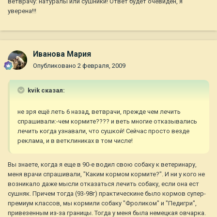
ветврачу: натуралы или сушники! Ответ будет очевиден, я
уверена!!!
Иванова Мария
Опубликовано
2 февраля, 2009
kvik сказал:
не зря ещё леть 6 назад, ветврачи, прежде чем лечить
спрашивали:-чем кормите???? и веть многие отказывались
лечить когда узнавали, что сушкой! Сейчас просто везде
реклама, и в ветклиниках в том числе!
Вы знаете, когда я еще в 90-е водил свою собаку к ветеринару,
меня врачи спрашивали, "Каким кормом кормите?". И ни у кого не
возникало даже мысли отказаться лечить собаку, если она ест
сушняк. Причем тогда (93-98г) практическине было кормов супер-
премиум классов, мы кормили собаку "Фроликом" и "Педигри",
привезенным из-за границы. Тогда у меня была немецкая овчарка.