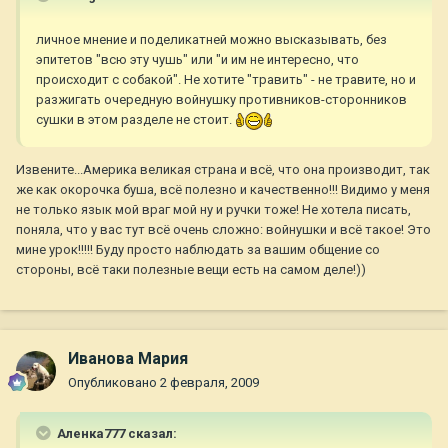
личное мнение и поделикатней можно высказывать, без
эпитетов "всю эту чушь" или "и им не интересно, что
происходит с собакой". Не хотите "травить" - не травите, но и
разжигать очередную войнушку противников-сторонников
сушки в этом разделе не стоит.
Извените...Америка великая страна и всё, что она производит, так
же как окорочка буша, всё полезно и качественно!!! Видимо у меня
не только язык мой враг мой ну и ручки тоже! Не хотела писать,
поняла, что у вас тут всё очень сложно: войнушки и всё такое! Это
мине урок!!!!! Буду просто наблюдать за вашим общение со
стороны, всё таки полезные вещи есть на самом деле!))
Иванова Мария
Опубликовано
2 февраля, 2009
Аленка777 сказал: