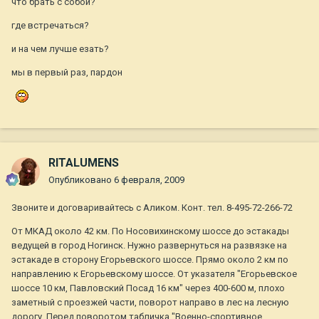
что брать с собой?
где встречаться?
и на чем лучше езать?
мы в первый раз, пардон
RITALUMENS
Опубликовано
6 февраля, 2009
Звоните и договаривайтесь с Аликом. Конт. тел. 8-495-72-266-72
От МКАД около 42 км. По Носовихинскому шоссе до эстакады
ведущей в город Ногинск. Нужно развернуться на развязке на
эстакаде в сторону Егорьевского шоссе. Прямо около 2 км по
направлению к Егорьевскому шоссе. От указателя "Егорьевское
шоссе 10 км, Павловский Посад 16 км" через 400-600 м, плохо
заметный с проезжей части, поворот направо в лес на лесную
дорогу. Перед поворотом табличка "Военно-спортивное