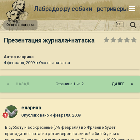
Лабрадор.ру собаки - ретриверы
Охота и натаска
Презентация журнала+натаска
Автор
еларика
4 февраля, 2009
в
Охота и натаска
НАЗАД
Страница 1 из 2
ДАЛЕЕ
еларика
Опубликовано
4 февраля, 2009
В субботу и воскресенье (7-8 февраля) во Фрязеве будет
проводиться натаска ретриверов по живой и битой дичи с
привлечением опытных инструкторов. 7 февраля в 19.00 начнется