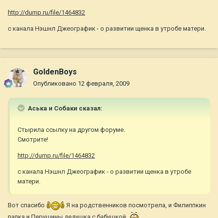
http://dump.ru/file/1464832
с канала Нэшнл Джеографик - о развитии щенка в утробе матери.
GoldenBoys
Опубликовано
12 февраля, 2009
Аська и Собаки сказал:
Стырила ссылку на другом форуме.
Смотрите!
http://dump.ru/file/1464832
с канала Нэшнл Джеографик - о развитии щенка в утробе
матери.
Вот спасибо
Я на родственников посмотрела, и Филиппкин
папка и Перушины дедушка с бабушкой