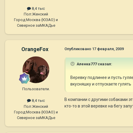
8,4 тыс
Пол:
Женский
Город:
Москва (ЮЗАО) и
Северное заМКАДье
OrangeFox
Опубликовано
17 февраля, 2009
Аленка777 сказал:
Веревку подлинее и пусть гуляе
вкусняшку и отпускаете гулять
Пользователи.
В компании с другими собаками это
8,4 тыс
кто-то в этой веревке на бегу зап
Пол:
Женский
Город:
Москва (ЮЗАО) и
Северное заМКАДье