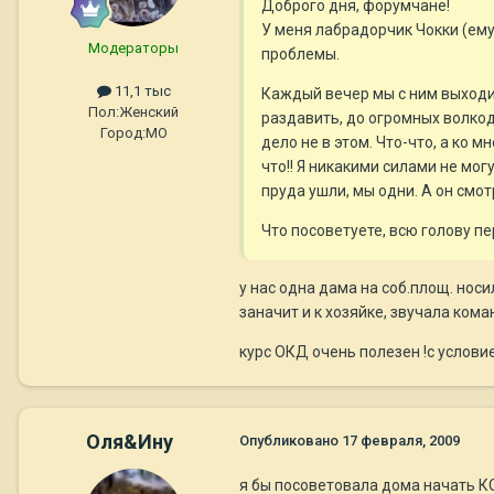
Доброго дня, форумчане!
У меня лабрадорчик Чокки (ему 
Модераторы
проблемы.
11,1 тыс
Каждый вечер мы с ним выходим
Пол:
Женский
раздавить, до огромных волкод
Город:
МО
дело не в этом. Что-что, а ко 
что!! Я никакими силами не мог
пруда ушли, мы одни. А он смот
Что посоветуете, всю голову п
у нас одна дама на соб.площ. носи
заначит и к хозяйке, звучала кома
курс ОКД очень полезен !с услов
Оля&Ину
Опубликовано
17 февраля, 2009
я бы посоветовала дома начать КО 