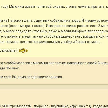
год). Мы с ним умеем почти всё: сидеть, стоять, лежать, прыгать, 
 на Патрики гулять с другими собаками на пруду. И играем со все
авов (около метра в холке!). И возрастов самых разных: есть 2-ме
мне, они все подходят к хозяину, даже 4-месячная кроха-лабрадори
у его поймать: и еду таскаю с собой мешками, и погремушки, и крич
рит на меня, похоже на насмешливую улыбку и бегает от меня...
ереломала((
ла с собой мосолик с мясом на веревочке, показывала своей Аките,к
нда "Ко мне".
ием,если Вы дома продолжаете занятия.
МНЕ! тренировать... подошел - вкусняшка, игрушка и т.д., когда до