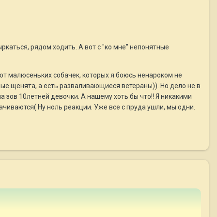
ыркаться, рядом ходить. А вот с "ко мне" непонятные
 от малюсеньких собачек, которых я боюсь ненароком не
ные щенята, а есть разваливающиеся ветераны)). Но дело не в
на зов 10летней девочки. А нашему хоть бы что!! Я никакими
рачиваются( Ну ноль реакции. Уже все с пруда ушли, мы одни.