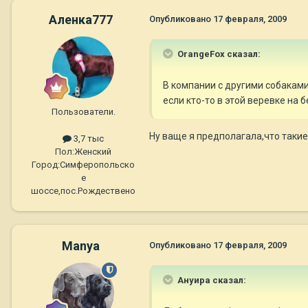
Аленка777
Опубликовано
17 февраля, 2009
OrangeFox сказал:
В компании с другими собаками 
если кто-то в этой веревке на б
Пользователи.
Ну ваще я предполагала,что таки
3,7 тыс
Пол:
Женский
Город:
Симферопольско
е
шоссе,пос.Рождествено
Manya
Опубликовано
17 февраля, 2009
Ануира сказал: