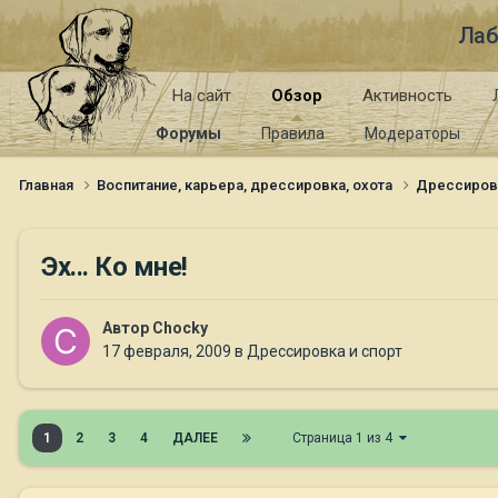
Лаб
На сайт
Обзор
Активность
Форумы
Правила
Модераторы
Главная
Воспитание, карьера, дрессировка, охота
Дрессиров
Эх... Ко мне!
Автор
Chocky
17 февраля, 2009
в
Дрессировка и спорт
1
2
3
4
ДАЛЕЕ
Страница 1 из 4