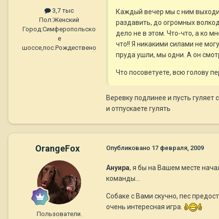
3,7 тыс
Каждый вечер мы с ним выходим
Пол:
Женский
раздавить, до огромных волкод
Город:
Симферопольско
дело не в этом. Что-что, а ко 
е
что!! Я никакими силами не мог
шоссе,пос.Рождествено
пруда ушли, мы одни. А он смот
Что посоветуете, всю голову п
Веревку подлинее и пусть гуляет 
и отпускаете гулять
OrangeFox
Опубликовано
17 февраля, 2009
Ануира
, я бы на Вашем месте нача
команды...
Собаке с Вами скучно, пес предост
очень интересная игра.
Пользователи.