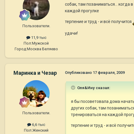
собак, там позаниматься... когда 
каждой прогулке
терпение и труд - и всё получится
Пользователи.
удачи!
11,9 тыс
Пол:
Мужской
Город:
Москва Беляево
Маринка и Чезар
Опубликовано
17 февраля, 2009
Оля&Ину сказал:
я бы посоветовала дома начать 
других собак, там позаниматься
Пользователи.
тренироваться на каждой прог
6,6 тыс
терпение и труд - и всё получитс
Пол:
Женский