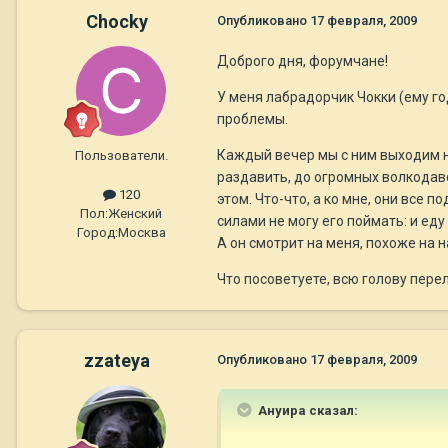
Chocky
Опубликовано
17 февраля, 2009
Доброго дня, форумчане!
У меня лабрадорчик Чокки (ему год
проблемы.
Каждый вечер мы с ним выходим на
Пользователи.
раздавить, до огромных волкодаво
120
этом. Что-что, а ко мне, они все 
Пол:
Женский
силами не могу его поймать: и еду
Город:
Москва
А он смотрит на меня, похоже на н
Что посоветуете, всю голову пере
zzateya
Опубликовано
17 февраля, 2009
Ануира сказал: