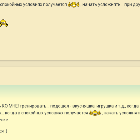
в спокойных условиях получается
, начать усложнять... при д
КО МНЕ! тренировать... подошел - вкусняшка, игрушка и т.д., когда
... когда в спокойных условиях получается
, начать усложнять
улке
я :)