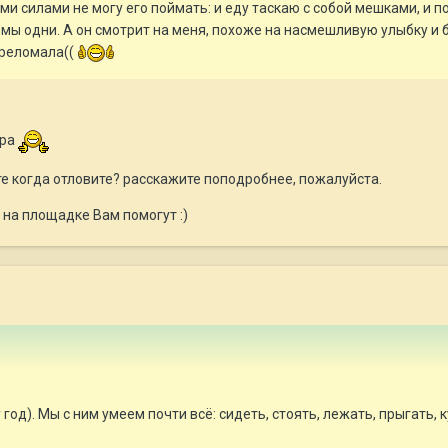
ими силами не могу его поймать: и еду таскаю с собой мешками, и п
 мы одни. А он смотрит на меня, похоже на насмешливую улыбку и бе
ереломала((
гра
те когда отловите? расскажите поподробнее, пожалуйста.
 на площадке Вам помогут :)
год). Мы с ним умеем почти всё: сидеть, стоять, лежать, прыгать, 