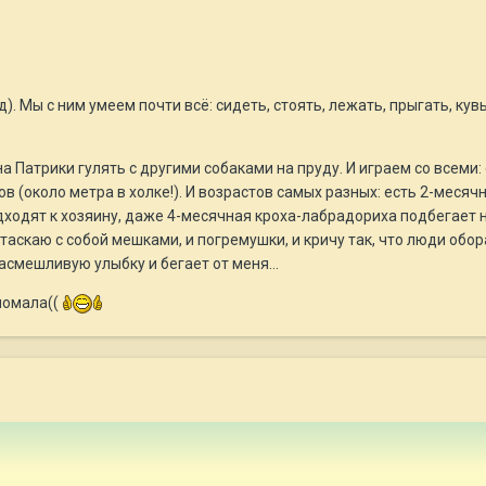
). Мы с ним умеем почти всё: сидеть, стоять, лежать, прыгать, кув
 Патрики гулять с другими собаками на пруду. И играем со всеми:
в (около метра в холке!). И возрастов самых разных: есть 2-месяч
подходят к хозяину, даже 4-месячная кроха-лабрадориха подбегает 
 таскаю с собой мешками, и погремушки, и кричу так, что люди обо
асмешливую улыбку и бегает от меня...
ломала((