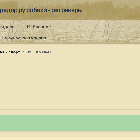
радор.ру собаки - ретриверы
Лидеры
Избранное
Пользователи онлайн
ка и спорт
Эх... Ко мне!