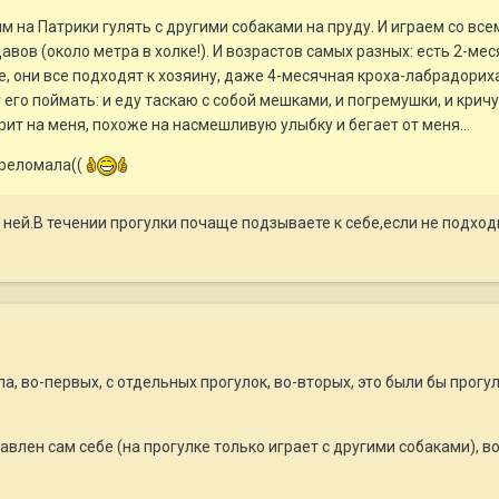
 на Патрики гулять с другими собаками на пруду. И играем со все
авов (около метра в холке!). И возрастов самых разных: есть 2-ме
мне, они все подходят к хозяину, даже 4-месячная кроха-лабрадори
у его поймать: и еду таскаю с собой мешками, и погремушки, и крич
рит на меня, похоже на насмешливую улыбку и бегает от меня...
ереломала((
с ней.В течении прогулки почаще подзываете к себе,если не подход
ла, во-первых, с отдельных прогулок, во-вторых, это были бы прогу
авлен сам себе (на прогулке только играет с другими собаками), в