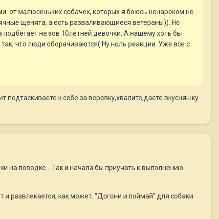
ми: от малюсеньких собачек, которых я боюсь ненароком не
сячные щенята, а есть разваливающиеся ветераны)). Но
ха подбегает на зов 10летней девочки. А нашему хоть бы
у так, что люди оборачиваются( Ну ноль реакции. Уже все с
ит подтаскиваете к себе за веревку,хвалите,даете вкусняшку
лки на поводке... Так и начала бы приучать к выполнению
от и развлекается, как может. "Догони и поймай" для собаки