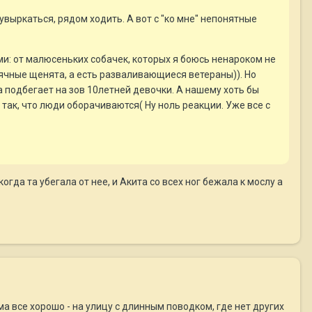
кувыркаться, рядом ходить. А вот с "ко мне" непонятные
ми: от малюсеньких собачек, которых я боюсь ненароком не
сячные щенята, а есть разваливающиеся ветераны)). Но
ха подбегает на зов 10летней девочки. А нашему хоть бы
у так, что люди оборачиваются( Ну ноль реакции. Уже все с
огда та убегала от нее, и Акита со всех ног бежала к мослу а
ма все хорошо - на улицу с длинным поводком, где нет других