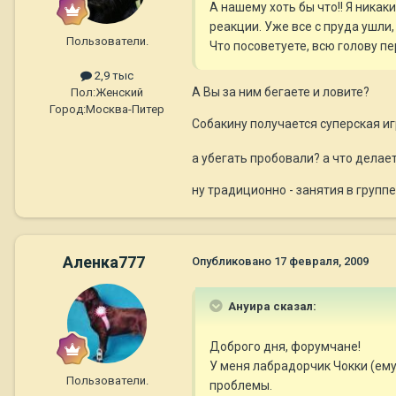
А нашему хоть бы что!! Я никак
реакции. Уже все с пруда ушли,
Пользователи.
Что посоветуете, всю голову п
2,9 тыс
А Вы за ним бегаете и ловите?
Пол:
Женский
Город:
Москва-Питер
Собакину получается суперская и
а убегать пробовали? а что делае
ну традиционно - занятия в группе
Аленка777
Опубликовано
17 февраля, 2009
Ануира сказал:
Доброго дня, форумчане!
У меня лабрадорчик Чокки (ему 
Пользователи.
проблемы.