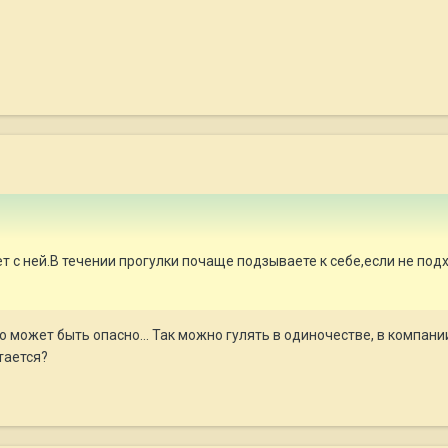
т с ней.В течении прогулки почаще подзываете к себе,если не под
 может быть опасно... Так можно гулять в одиночестве, в компании
утается?