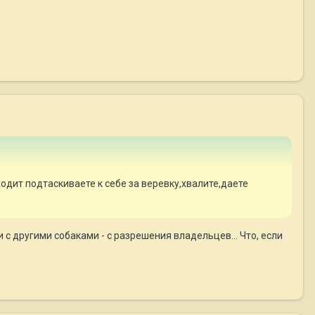
ходит подтаскиваете к себе за веревку,хвалите,даете
 с другими собаками - с разрешения владельцев... Что, если