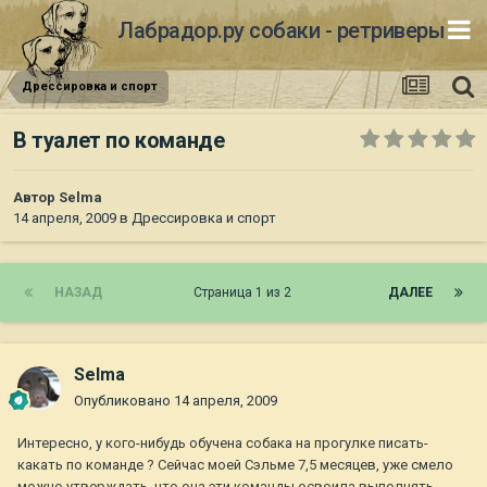
Лабрадор.ру собаки - ретриверы
Дрессировка и спорт
В туалет по команде
Автор
Selma
14 апреля, 2009
в
Дрессировка и спорт
НАЗАД
Страница 1 из 2
ДАЛЕЕ
Selma
Опубликовано
14 апреля, 2009
Интересно, у кого-нибудь обучена собака на прогулке писать-
какать по команде ? Сейчас моей Сэльме 7,5 месяцев, уже смело
можно утверждать, что она эти команды освоила выполнять