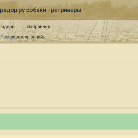
радор.ру собаки - ретриверы
Лидеры
Избранное
Пользователи онлайн