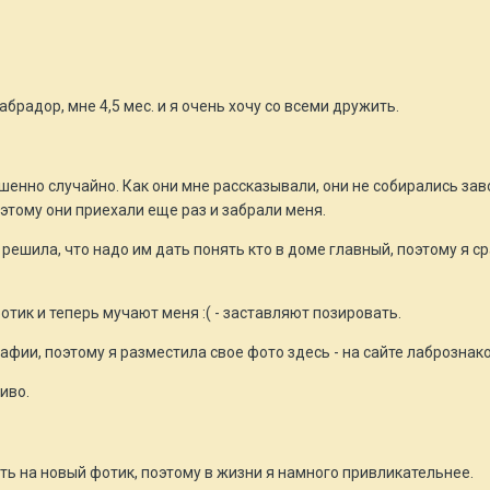
брадор, мне 4,5 мес. и я очень хочу со всеми дружить.
шенно случайно. Как они мне рассказывали, они не собирались зав
оэтому они приехали еще раз и забрали меня.
у решила, что надо им дать понять кто в доме главный, поэтому я 
тик и теперь мучают меня :( - заставляют позировать.
афии, поэтому я разместила свое фото здесь - на сайте лабрознак
иво.
ть на новый фотик, поэтому в жизни я намного привликательнее.