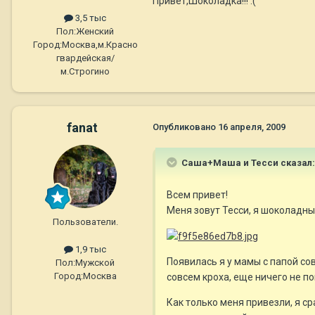
Привет,Шоколадка!!! :(
3,5 тыс
Пол:
Женский
Город:
Москва,м.Красно
гвардейская/
м.Строгино
fanat
Опубликовано
16 апреля, 2009
Саша+Маша и Тесси сказал:
Всем привет!
Меня зовут Тесси, я шоколадный
Пользователи.
1,9 тыс
Появилась я у мамы с папой со
Пол:
Мужской
Город:
Москва
совсем кроха, еще ничего не п
Как только меня привезли, я ср