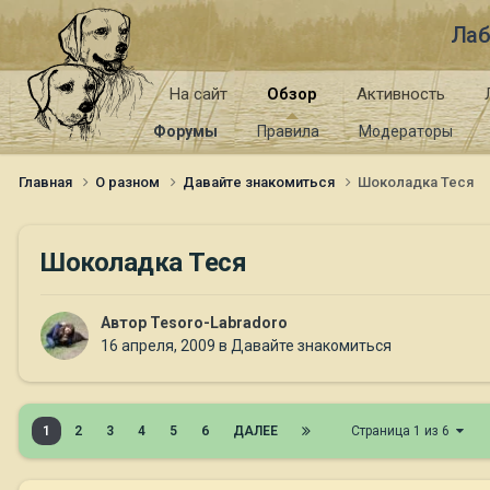
Лаб
На сайт
Обзор
Активность
Форумы
Правила
Модераторы
Главная
О разном
Давайте знакомиться
Шоколадка Теся
Шоколадка Теся
Автор
Tesoro-Labradoro
16 апреля, 2009
в
Давайте знакомиться
1
2
3
4
5
6
ДАЛЕЕ
Страница 1 из 6