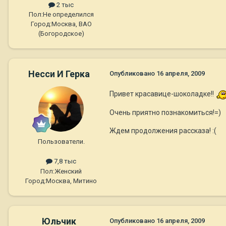
2 тыс
Пол:
Не определился
Город:
Москва, ВАО
(Богородское)
Несси И Герка
Опубликовано
16 апреля, 2009
Привет красавице-шоколадке!!
Очень приятно познакомиться!=)
Ждем продолжения рассказа! :(
Пользователи.
7,8 тыс
Пол:
Женский
Город:
Москва, Митино
Юльчик
Опубликовано
16 апреля, 2009