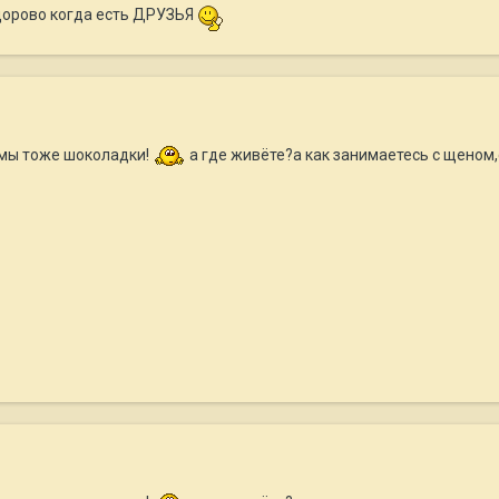
здорово когда есть ДРУЗЬЯ
 а мы тоже шоколадки!
а где живёте?а как занимаетесь с щеном