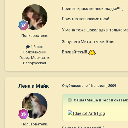
Привет, красотке-шоколадке!!! :(
Приятно познакомиться!
У меня тоже шоколадка, только м
Пользователи.
Зовут его Митя, а меня Юля.
1,8 тыс
Вливайтесь!!!
Пол:
Женский
Город:
Москва, м.
Белорусская
Лена и Майк
Опубликовано
16 апреля, 2009
Саша+Маша и Тесси сказал:
Пользователи.