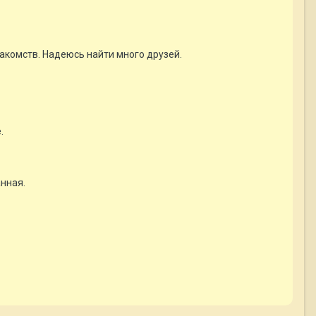
накомств. Надеюсь найти много друзей.
.
анная.