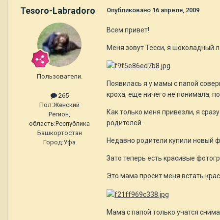
Tesoro-Labradoro
Опубликовано
16 апреля, 2009
Всем привет!
Меня зовут Тесси, я шоколадный ла
Пользователи.
Появилась я у мамы с папой совер
кроха, еще ничего не понимала, п
265
Пол:
Женский
Как только меня привезли, я сраз
Регион,
родителей.
область:
Республика
Башкортостан
Недавно родители купили новый фо
Город:
Уфа
Зато теперь есть красивые фотогр
Это мама просит меня встать крас
Мама с папой только учатся снима