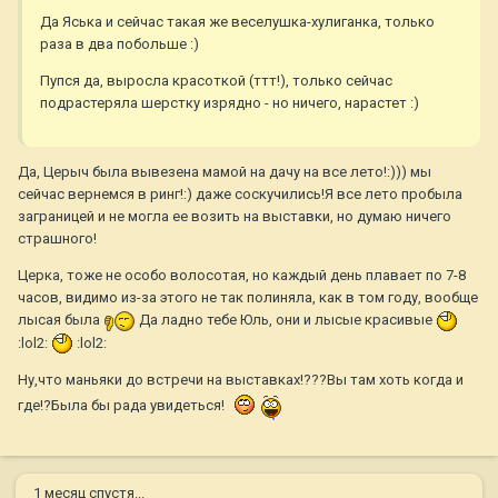
Да Яська и сейчас такая же веселушка-хулиганка, только
раза в два побольше :)
Пупся да, выросла красоткой (ттт!), только сейчас
подрастеряла шерстку изрядно - но ничего, нарастет :)
Да, Церыч была вывезена мамой на дачу на все лето!:))) мы
сейчас вернемся в ринг!:) даже соскучились!Я все лето пробыла
заграницей и не могла ее возить на выставки, но думаю ничего
страшного!
Церка, тоже не особо волосотая, но каждый день плавает по 7-8
часов, видимо из-за этого не так полиняла, как в том году, вообще
лысая была
Да ладно тебе Юль, они и лысые красивые
:lol2:
:lol2:
Ну,что маньяки до встречи на выставках!???Вы там хоть когда и
где!?Была бы рада увидеться!
1 месяц спустя...