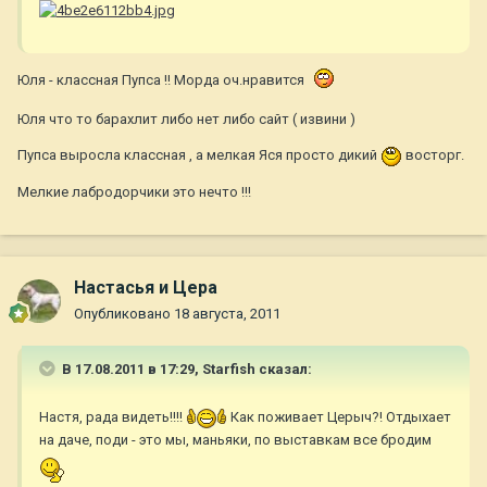
Юля - классная Пупса !! Морда оч.нравится
Юля что то барахлит либо нет либо сайт ( извини )
Пупса выросла классная , а мелкая Яся просто дикий
восторг.
Мелкие лабродорчики это нечто !!!
Настасья и Цера
Опубликовано
18 августа, 2011
В 17.08.2011 в 17:29, Starfish сказал:
Настя, рада видеть!!!!
Как поживает Церыч?! Отдыхает
на даче, поди - это мы, маньяки, по выставкам все бродим