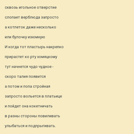
сквозь игольное отверстие
слопает верблюда запросто
а котлеток даже несколько
или булочку изюмную
И когда тот пластырь накрепко
прирастет ко рту хомяцкому
тут начнется чудо чудное -
скоро талия появится
а потом и попа стройная
запросто вольется в платьице
и пойдет она кокетничать
в разны стороны повиливать
улыбаться и подпрыгивать.