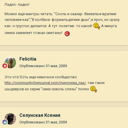
Ладно- ладно!
Можно ещё мантры читать: "Сооль и саахар- беееелые врагиии
человеее-каа","В колбасе- формальдегиии-дыы",и проч, но сразу
как- о грустно делается. А тут -позитив- то какой!
А минута
смеха заменяет стакан сметаны!
Felicitia
Опубликовано
31 мая, 2009
Это что! Есть еще нямочное сообщество
http://community.livejournal.com/mayonesa_nax/
, там таких
шыдевров из серии "смех сквозь слезы" полно
Селунская Ксения
Опубликовано
31 мая, 2009