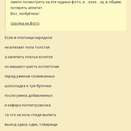
смело посмотреть на эти чудные фото, и ...ээээ... ну, в общем,
потерять аппетит.
Вот, любуйтесь!
ссылка на фото
Если в платьице нарядное
не влезает попа толстая
а напялить платье хочется
но мешают шесть котлеточек
перед ужином схомяканных
шоколадка и три булочки
после ужина добавленных
и кефира поллитровочка
та что на ночь глядя выпита
выход здесь один, товарищи: