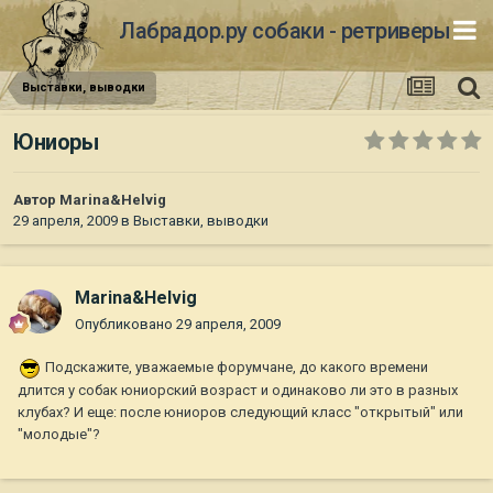
Лабрадор.ру собаки - ретриверы
Выставки, выводки
Юниоры
Автор
Marina&Helvig
29 апреля, 2009
в
Выставки, выводки
Marina&Helvig
Опубликовано
29 апреля, 2009
Подскажите, уважаемые форумчане, до какого времени
длится у собак юниорский возраст и одинаково ли это в разных
клубах? И еще: после юниоров следующий класс "открытый" или
"молодые"?