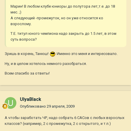
Марин! В любом клубе юниоры до полутора лет,т.е. до 18
мес. ;)
А следующий -промежуток, но он уже относится ко
взрослому.
Т.Е. титул юного чемпиона надо закрыть до 1.5 лет, в этом
суть вопроса?
Зришь в корень, Танюш!
Именно это меня и интересовало.
Ну, и в целом хотелось немного разобраться.
Всем спасибо за ответы!
UlyaBlack
Опубликовано
29 апреля, 2009
А чтобы заработать ЧР, надо собрать 6 САСов с любых взрослых
классов? (например, 2 с промежутка, 2 с открытого, и т.п.)