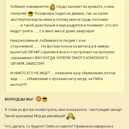
Собакин осваивается
гордо залазит на кравать ,очень
ласкучий
Позавчера сидел на диване ,так он залез
,вытянулся вдоль меня и голову мне на грудь положил
............и такой довольный и еще радуется и понимает ,что его
ведут гулять.......т.е явно жил в доме ,квартире!
Неагрессивный ,побаивается людей т.е не
сторожевой..........На фотках похож на метиса,а в живую
вылитый ОВЧАР ( причем и все кто встречает на прогулки
,спрашивают ВАУ КОГДА УСПЕЛИ ТАКОГО КЛАССНОГО
ОВЧАРА ЗАВЕСТИ!!!
И НИКТО ЕГО НЕ ИЩЕТ......повесили кучу объявлений ,потом
еще ..........объявлений о пропаже нету нигде, на ПИКе
молчат!!!!
МОЛОДЦЫ ВЫ!
Я тоже на фотки посмотрела, мне показалось - настоящий овчар!
Такой красавец! Морда умнейшая!
Что делать то будете? Себе оставите? Привыкли наверное к