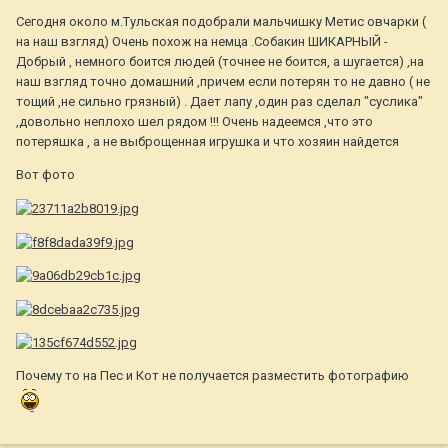
Сегодня около м.Тульская подобрали мальчишку Метис овчарки (
на наш взгляд) Очень похож на немца .Собакин ШИКАРНЫЙ -
Добрый , немного боится людей (точнее не боится, а шугается) ,на
наш взгляд точно домашний ,причем если потерян то не давно ( не
тощий ,не сильно грязный) . Дает лапу ,один раз сделал "суслика"
,довольно неплохо шел рядом !!! Очень надеемся ,что это
потеряшка , а не выброщенная игрушка и что хозяин найдется
Вот фото
Почему то на Пес и Кот не получается разместить фотографию