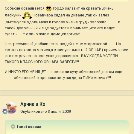
Собакин осваивается
гордо залазит на кравать ,очень
ласкучий
Позавчера сидел на диване ,так он залез
,вытянулся вдоль меня и голову мне на грудь положил ............и
такой довольный и еще радуется и понимает ,что его ведут
гулять.......т.е явно жил в доме ,квартире!
Неагрессивный ,побаивается людей т.е не сторожевой..........На
фотках похож на метиса,а в живую вылитый ОВЧАР ( причем и все
кто встречает на прогулки ,спрашивают ВАУ КОГДА УСПЕЛИ
ТАКОГО КЛАССНОГО ОВЧАРА ЗАВЕСТИ!!!
И НИКТО ЕГО НЕ ИЩЕТ......повесили кучу объявлений ,потом еще
..........объявлений о пропаже нету нигде, на ПИКе молчат!!!!
Арчик и Ко
Опубликовано
3 июля, 2009
fanat сказал: