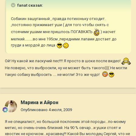
fanat сказал:
Собакин зашуганный , правда потихоньку отходит.
,постоянно прижимает уши ( для того чтобы снять с
стоячими ушами мне пришлось ПОГАВКАТЬ
) насчет
мелкий.........во мне 195см ,передними лапами достает до
груди а мордой до лица
Ой! Ну какой же ласкучий пес!!!! Я просто в шоке после видео!
Не поверю, что выбросили, ну не может быть такого(((( Не могли
такую собаку выбросить .... не могли! Это же чудо!
Марина и Айрон
Опубликовано
4 июля, 2009
Я не специалист, но большой поклонник этой породы...по-моему
метис, но очень-очень близкий. На 90 % овчар...и ушки стоят и
хвостик не крючком...красавец!!! Какой Вы молодец Сергей, что не