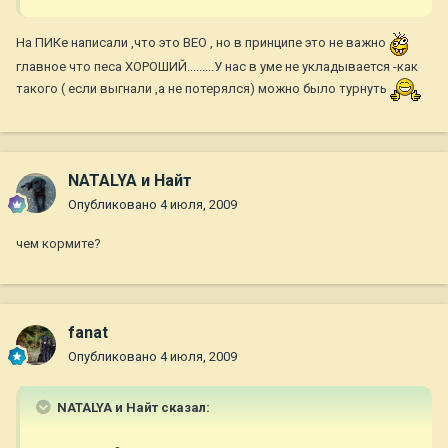
На ПИКе написали ,что это ВЕО , но в принципе это не важно
главное что песа ХОРОШИЙ.........У нас в уме не укладывается -как
такого ( если выгнали ,а не потерялся) можно было турнуть
NATALYA и Найт
Опубликовано
4 июля, 2009
чем кормите?
fanat
Опубликовано
4 июля, 2009
NATALYA и Найт сказал: