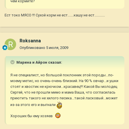
чем кормите?
Ест токо МЯСО !!! Сухой корм не ест.......кашу не ест............
Roksanna
Опубликовано
5 июля, 2009
Марина и Айрон сказал:
Я не специалист, но большой поклонник этой породы...по-
моему метис, но очень-очень близкий. На 90 % овчар...и ушки
стоят и хвостик не крючком...красавец!!! Какой Вы молодец
Сергей, что не прошли мимо и мама Ваша, что согласилась
приютить такого не хилого песика...такой ласковый...может
из-за этого его и выгнали
Хороших бы ему хозяев