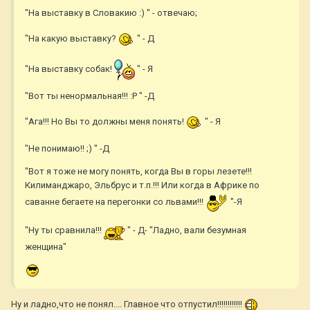
"На выставку в Словакию :) " - отвечаю;
"На какую выставку?
" - Д
"На выставку собак!
" - Я
"Вот ты ненормальная!!! :P " -Д
"Ага!!! Но Вы то должны меня понять!
" - Я
"Не понимаю!! ;) " -Д
"Вот я тоже не могу понять, когда Вы в горы лезете!!!
Килиманджаро, Эльбрус и т.п.!!! Или когда в Африке по
саванне бегаете на перегонки со львами!!!
"-Я
"Ну ты сравнила!!!
" - Д- "Ладно, вали безумная
женщина"
Ну и ладно,что не понял.... Главное что отпустил!!!!!!!!!!!!