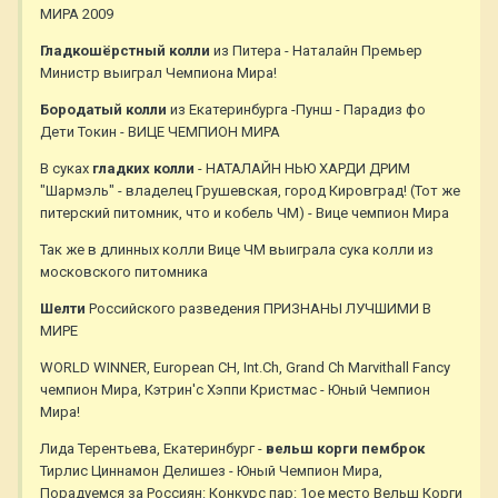
МИРА 2009
Гладкошёрстный колли
из Питера - Наталайн Премьер
Министр выиграл Чемпиона Мира!
Бородатый колли
из Екатеринбурга -Пунш - Парадиз фо
Дети Токин - ВИЦЕ ЧЕМПИОН МИРА
В суках
гладких колли
- НАТАЛАЙН НЬЮ ХАРДИ ДРИМ
"Шармэль" - владелец Грушевская, город Кировград! (Тот же
питерский питомник, что и кобель ЧМ) - Вице чемпион Мира
Так же в длинных колли Вице ЧМ выиграла сука колли из
московского питомника
Шелти
Российского разведения ПРИЗНАНЫ ЛУЧШИМИ В
МИРЕ
WORLD WINNER, European CH, Int.Ch, Grand Сh Marvithall Fancy
чемпион Мира, Кэтрин'с Хэппи Кристмас - Юный Чемпион
Мира!
Лида Терентьева, Екатеринбург -
вельш корги пемброк
Тирлис Циннамон Делишез - Юный Чемпион Мира,
Порадуемся за Россиян: Конкурс пар: 1ое место Вельш Корги