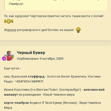
Пемброк!
Ух, как здорово! Чертовски приятно читать такие вести с полей!
Ждууууу ретриверского дня! Болею за наших!
Черный Бумер
Опубликовано
9 октября, 2009
Еще чуток -
наш Уральский
стаффорд
- Золотой Ангел Хранитель Ультима
Рацио - ЧЕМПИОН МИРА!!!!
Ирина Королева (п-к Винтаж Пойнт, Екатеринбург) -
аляскинский
маламут
ее разведения - Юный Чемпион мира
корги-пемброк
Андвол Я Твой Кумир (Москва) - Вице-Чемпион
Мира