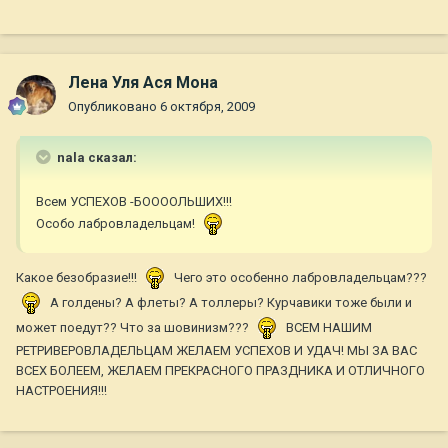
Лена Уля Ася Мона
Опубликовано
6 октября, 2009
nala сказал:
Всем УСПЕХОВ -БООООЛЬШИХ!!!
Особо лабровладельцам!
Какое безобразие!!!
Чего это особенно лабровладельцам???
А голдены? А флеты? А толлеры? Курчавики тоже были и
может поедут?? Что за шовинизм???
ВСЕМ НАШИМ
РЕТРИВЕРОВЛАДЕЛЬЦАМ ЖЕЛАЕМ УСПЕХОВ И УДАЧ! МЫ ЗА ВАС
ВСЕХ БОЛЕЕМ, ЖЕЛАЕМ ПРЕКРАСНОГО ПРАЗДНИКА И ОТЛИЧНОГО
НАСТРОЕНИЯ!!!